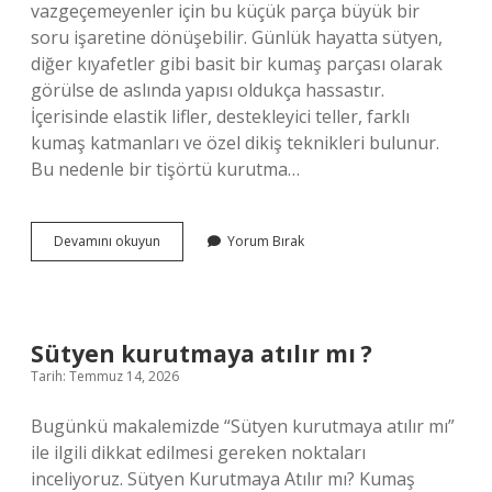
vazgeçemeyenler için bu küçük parça büyük bir
soru işaretine dönüşebilir. Günlük hayatta sütyen,
diğer kıyafetler gibi basit bir kumaş parçası olarak
görülse de aslında yapısı oldukça hassastır.
İçerisinde elastik lifler, destekleyici teller, farklı
kumaş katmanları ve özel dikiş teknikleri bulunur.
Bu nedenle bir tişörtü kurutma…
Sütyen
Devamını okuyun
Yorum Bırak
kurutmaya
atılır
mı
?
Sütyen kurutmaya atılır mı ?
Tarih: Temmuz 14, 2026
Bugünkü makalemizde “Sütyen kurutmaya atılır mı”
ile ilgili dikkat edilmesi gereken noktaları
inceliyoruz. Sütyen Kurutmaya Atılır mı? Kumaş