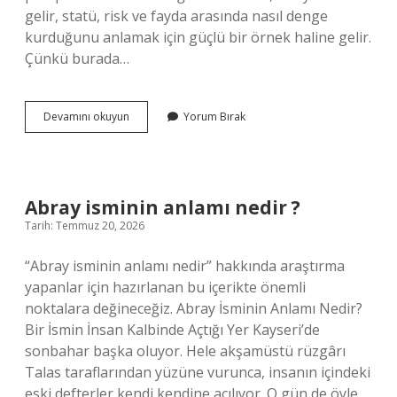
gelir, statü, risk ve fayda arasında nasıl denge
kurduğunu anlamak için güçlü bir örnek haline gelir.
Çünkü burada…
200’lük
Devamını okuyun
Yorum Bırak
motor
kaç
hp
?
Abray isminin anlamı nedir ?
Tarih: Temmuz 20, 2026
“Abray isminin anlamı nedir” hakkında araştırma
yapanlar için hazırlanan bu içerikte önemli
noktalara değineceğiz. Abray İsminin Anlamı Nedir?
Bir İsmin İnsan Kalbinde Açtığı Yer Kayseri’de
sonbahar başka oluyor. Hele akşamüstü rüzgârı
Talas taraflarından yüzüne vurunca, insanın içindeki
eski defterler kendi kendine açılıyor. O gün de öyle