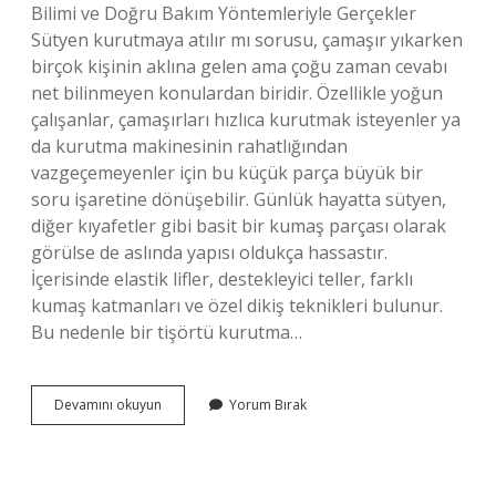
Bilimi ve Doğru Bakım Yöntemleriyle Gerçekler
Sütyen kurutmaya atılır mı sorusu, çamaşır yıkarken
birçok kişinin aklına gelen ama çoğu zaman cevabı
net bilinmeyen konulardan biridir. Özellikle yoğun
çalışanlar, çamaşırları hızlıca kurutmak isteyenler ya
da kurutma makinesinin rahatlığından
vazgeçemeyenler için bu küçük parça büyük bir
soru işaretine dönüşebilir. Günlük hayatta sütyen,
diğer kıyafetler gibi basit bir kumaş parçası olarak
görülse de aslında yapısı oldukça hassastır.
İçerisinde elastik lifler, destekleyici teller, farklı
kumaş katmanları ve özel dikiş teknikleri bulunur.
Bu nedenle bir tişörtü kurutma…
Sütyen
Devamını okuyun
Yorum Bırak
kurutmaya
atılır
mı
?