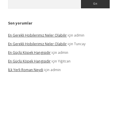
Arama
Son yorumlar
En Gerekli Hobilerimiz Neler Olabilir
için
admin
En Gerekli Hobilerimiz Neler Olabilir
için
Tuncay
En Güçlü Köpek Hangisidir
için
admin
En Güçlü Köpek Hangisidir
için
Yiğitcan
İLk Yerli Roman Neydi
için
admin
iris.org/
betbox
betexper bahis