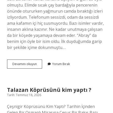
olmuştu. Elimde sıcak çay bardağıyla pencerenin
önünde otururken yağmurun camda bıraktığı izleri
izliyordum. Telefonum sessizdi, odam da sessizdi
ama kafamın içi hiç susmuyordu. Bazı isimler vardır,
insanın aklına kazınır. Ne kadar unutmaya çalışsan
da bir köşede yaşamaya devam eder. “Abray” da
benim için öyle bir isim oldu. İlk duyduğumda garip
bir şekilde içime dokunmuştu.…
Abray
Devamını okuyun
Yorum Bırak
isminin
anlamı
nedir
?
Talazan Köprüsünü kim yaptı ?
Tarih: Temmuz 18, 2026
Çeşnigir Köprüsünü Kim Yaptı? Tarihin İçinden
Gelen Bir Osmanlı Mirasına Cesur Bir Bakış Bazı