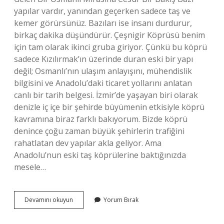
yapılar vardır, yanından geçerken sadece taş ve
kemer görürsünüz. Bazıları ise insanı durdurur,
birkaç dakika düşündürür. Çeşnigir Köprüsü benim
için tam olarak ikinci gruba giriyor. Çünkü bu köprü
sadece Kızılırmak’ın üzerinde duran eski bir yapı
değil; Osmanlı’nın ulaşım anlayışını, mühendislik
bilgisini ve Anadolu’daki ticaret yollarını anlatan
canlı bir tarih belgesi. İzmir’de yaşayan biri olarak
denizle iç içe bir şehirde büyümenin etkisiyle köprü
kavramına biraz farklı bakıyorum. Bizde köprü
denince çoğu zaman büyük şehirlerin trafiğini
rahatlatan dev yapılar akla geliyor. Ama
Anadolu’nun eski taş köprülerine baktığınızda
mesele…
Talazan
Devamını okuyun
Yorum Bırak
Köprüsünü
kim