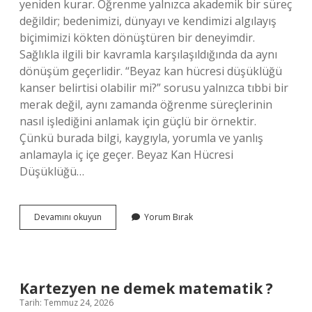
yeniden kurar. Öğrenme yalnızca akademik bir süreç
değildir; bedenimizi, dünyayı ve kendimizi algılayış
biçimimizi kökten dönüştüren bir deneyimdir.
Sağlıkla ilgili bir kavramla karşılaşıldığında da aynı
dönüşüm geçerlidir. “Beyaz kan hücresi düşüklüğü
kanser belirtisi olabilir mi?” sorusu yalnızca tıbbi bir
merak değil, aynı zamanda öğrenme süreçlerinin
nasıl işlediğini anlamak için güçlü bir örnektir.
Çünkü burada bilgi, kaygıyla, yorumla ve yanlış
anlamayla iç içe geçer. Beyaz Kan Hücresi
Düşüklüğü…
Beyaz
Devamını okuyun
Yorum Bırak
kan
hücresi
düşüklüğü
kanser
belirtisi
Kartezyen ne demek matematik ?
olabilir
Tarih: Temmuz 24, 2026
mi