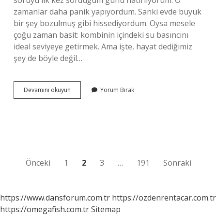
soruyu ilk kez sorduğum günü hatırlıyorum. O
zamanlar daha panik yapıyordum. Sanki evde büyük
bir şey bozulmuş gibi hissediyordum. Oysa mesele
çoğu zaman basit: kombinin içindeki su basıncını
ideal seviyeye getirmek. Ama işte, hayat dediğimiz
şey de böyle değil…
Kombi
Devamını okuyun
Yorum Bırak
suyu
nasıl
yükseltilir
?
Yazı
Önceki
1
2
3
…
191
Sonraki
sayfalaması
https://www.dansforum.com.tr
https://ozdenrentacar.com.tr
https://omegafish.com.tr
Sitemap