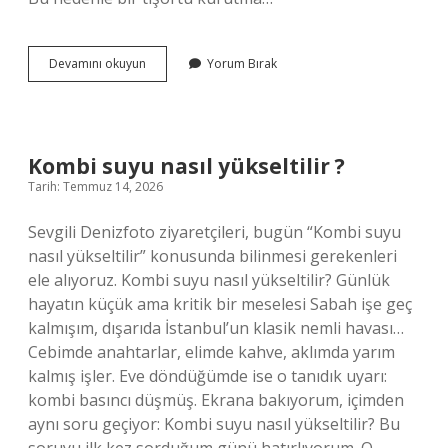
Sütyen
Devamını okuyun
Yorum Bırak
kurutmaya
atılır
mı
?
Kombi suyu nasıl yükseltilir ?
Tarih: Temmuz 14, 2026
Sevgili Denizfoto ziyaretçileri, bugün “Kombi suyu
nasıl yükseltilir” konusunda bilinmesi gerekenleri
ele alıyoruz. Kombi suyu nasıl yükseltilir? Günlük
hayatın küçük ama kritik bir meselesi Sabah işe geç
kalmışım, dışarıda İstanbul’un klasik nemli havası…
Cebimde anahtarlar, elimde kahve, aklımda yarım
kalmış işler. Eve döndüğümde ise o tanıdık uyarı:
kombi basıncı düşmüş. Ekrana bakıyorum, içimden
aynı soru geçiyor: Kombi suyu nasıl yükseltilir? Bu