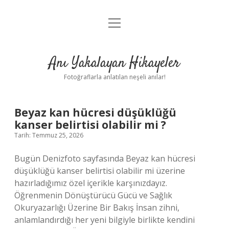
menüyü
Anasayfa
aç
Gizlilik Politikası
Anı Yakalayan Hikayeler
Yasal Uyarı
Fotoğraflarla anlatılan neşeli anılar!
Hakkımızda
Anı
Beyaz kan hücresi düşüklüğü
kanser belirtisi olabilir mi ?
Yakalayan
Tarih: Temmuz 25, 2026
Hikayeler
Bugün Denizfoto sayfasında Beyaz kan hücresi
düşüklüğü kanser belirtisi olabilir mi üzerine
Yazılar
hazırladığımız özel içerikle karşınızdayız.
Öğrenmenin Dönüştürücü Gücü ve Sağlık
Okuryazarlığı Üzerine Bir Bakış İnsan zihni,
anlamlandırdığı her yeni bilgiyle birlikte kendini