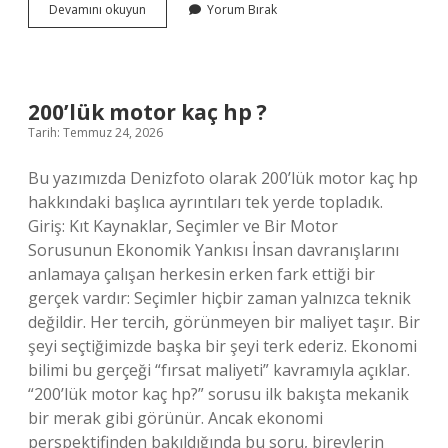
Kartezyen
Devamını okuyun
Yorum Bırak
ne
demek
matematik
?
200’lük motor kaç hp ?
Tarih: Temmuz 24, 2026
Bu yazımızda Denizfoto olarak 200’lük motor kaç hp
hakkındaki başlıca ayrıntıları tek yerde topladık.
Giriş: Kıt Kaynaklar, Seçimler ve Bir Motor
Sorusunun Ekonomik Yankısı İnsan davranışlarını
anlamaya çalışan herkesin erken fark ettiği bir
gerçek vardır: Seçimler hiçbir zaman yalnızca teknik
değildir. Her tercih, görünmeyen bir maliyet taşır. Bir
şeyi seçtiğimizde başka bir şeyi terk ederiz. Ekonomi
bilimi bu gerçeği “fırsat maliyeti” kavramıyla açıklar.
“200’lük motor kaç hp?” sorusu ilk bakışta mekanik
bir merak gibi görünür. Ancak ekonomi
perspektifinden bakıldığında bu soru, bireylerin