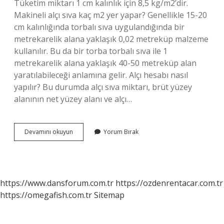
Tüketim miktarı 1 cm kalınlık için 8,5 kg/m2’dir.
Makineli alçı sıva kaç m2 yer yapar? Genellikle 15-20
cm kalınlığında torbalı sıva uygulandığında bir
metrekarelik alana yaklaşık 0,02 metreküp malzeme
kullanılır. Bu da bir torba torbalı sıva ile 1
metrekarelik alana yaklaşık 40-50 metreküp alan
yaratılabileceği anlamına gelir. Alçı hesabı nasıl
yapılır? Bu durumda alçı sıva miktarı, brüt yüzey
alanının net yüzey alanı ve alçı…
1
Devamını okuyun
Yorum Bırak
Torba
Alçı
Ne
Kadar
Yer
https://www.dansforum.com.tr
https://ozdenrentacar.com.tr
Kapatır
https://omegafish.com.tr
Sitemap