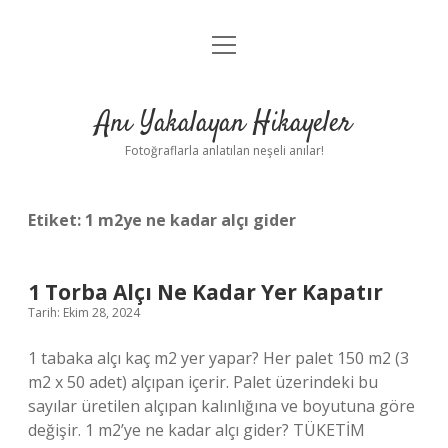
menüyü
Anasayfa
aç
Gizlilik Politikası
Anı Yakalayan Hikayeler
Yasal Uyarı
Fotoğraflarla anlatılan neşeli anılar!
Hakkımızda
Etiket:
1 m2ye ne kadar alçı gider
1 Torba Alçı Ne Kadar Yer Kapatır
Tarih: Ekim 28, 2024
1 tabaka alçı kaç m2 yer yapar? Her palet 150 m2 (3
m2 x 50 adet) alçıpan içerir. Palet üzerindeki bu
sayılar üretilen alçıpan kalınlığına ve boyutuna göre
değişir. 1 m2’ye ne kadar alçı gider? TÜKETİM