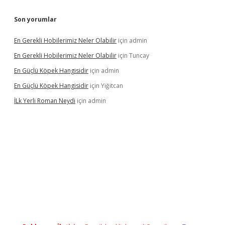
Son yorumlar
En Gerekli Hobilerimiz Neler Olabilir
için
admin
En Gerekli Hobilerimiz Neler Olabilir
için
Tuncay
En Güçlü Köpek Hangisidir
için
admin
En Güçlü Köpek Hangisidir
için
Yiğitcan
İLk Yerli Roman Neydi
için
admin
ps://elexbetgiris.org/
betbox
betexper bahis