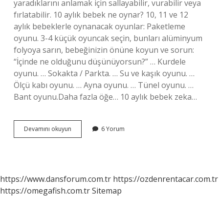
yaradıklarını anlamak için sallayabilir, vurabilir veya
fırlatabilir. 10 aylık bebek ne oynar? 10, 11 ve 12
aylık bebeklerle oynanacak oyunlar: Paketleme
oyunu. 3-4 küçük oyuncak seçin, bunları alüminyum
folyoya sarın, bebeğinizin önüne koyun ve sorun:
“İçinde ne olduğunu düşünüyorsun?” … Kurdele
oyunu. … Sokakta / Parkta. … Su ve kaşık oyunu. …
Ölçü kabı oyunu. … Ayna oyunu. … Tünel oyunu. …
Bant oyunu.Daha fazla öğe… 10 aylık bebek zeka…
10
Devamını okuyun
6 Yorum
Aylık
Bebek
Hareketleri
Nelerdir
https://www.dansforum.com.tr
https://ozdenrentacar.com.tr
https://omegafish.com.tr
Sitemap