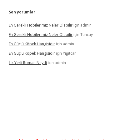
Son yorumlar
En Gerekli Hobilerimiz Neler Olabilir
için
admin
En Gerekli Hobilerimiz Neler Olabilir
için
Tuncay
En Güçlü Köpek Hangisidir
için
admin
En Güçlü Köpek Hangisidir
için
Yiğitcan
İLk Yerli Roman Neydi
için
admin
exper bahis