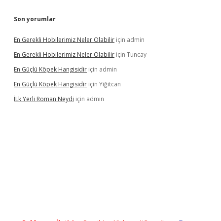
Son yorumlar
En Gerekli Hobilerimiz Neler Olabilir
için
admin
En Gerekli Hobilerimiz Neler Olabilir
için
Tuncay
En Güçlü Köpek Hangisidir
için
admin
En Güçlü Köpek Hangisidir
için
Yiğitcan
İLk Yerli Roman Neydi
için
admin
tps://elexbetgiris.org/
betbox
betexper bahis