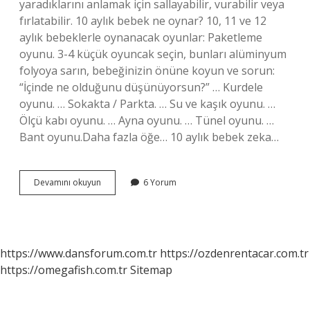
yaradıklarını anlamak için sallayabilir, vurabilir veya
fırlatabilir. 10 aylık bebek ne oynar? 10, 11 ve 12
aylık bebeklerle oynanacak oyunlar: Paketleme
oyunu. 3-4 küçük oyuncak seçin, bunları alüminyum
folyoya sarın, bebeğinizin önüne koyun ve sorun:
“İçinde ne olduğunu düşünüyorsun?” … Kurdele
oyunu. … Sokakta / Parkta. … Su ve kaşık oyunu. …
Ölçü kabı oyunu. … Ayna oyunu. … Tünel oyunu. …
Bant oyunu.Daha fazla öğe… 10 aylık bebek zeka…
10
Devamını okuyun
6 Yorum
Aylık
Bebek
Hareketleri
Nelerdir
https://www.dansforum.com.tr
https://ozdenrentacar.com.tr
https://omegafish.com.tr
Sitemap