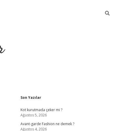
r
Sidebar
Son Yazılar
https://elexb
Kot kurutmada çeker mi ?
Ağustos 5, 2026
Avant-garde Fashion ne demek ?
Ağustos 4, 2026