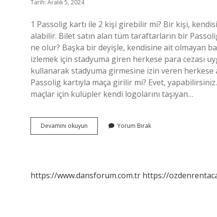
Tarih: Aralık 5, 2024
1 Passolig kartı ile 2 kişi girebilir mi? Bir kişi, kend
alabilir. Bilet satın alan tüm taraftarların bir Passo
ne olur? Başka bir deyişle, kendisine ait olmayan baş
izlemek için stadyuma giren herkese para cezası uyg
kullanarak stadyuma girmesine izin veren herkese 
Passolig kartıyla maça girilir mi? Evet, yapabilirsin
maçlar için kulüpler kendi logolarını taşıyan…
Passolig
Devamını okuyun
Yorum Bırak
Kartımı
Başkası
Kullanabilir
Mi
https://www.dansforum.com.tr
https://ozdenrentaca