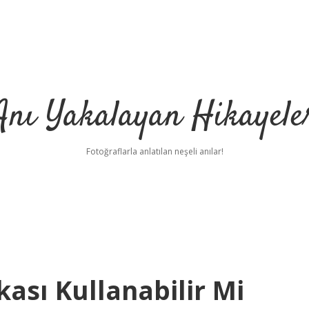
Anı Yakalayan Hikayele
Fotoğraflarla anlatılan neşeli anılar!
kası Kullanabilir Mi