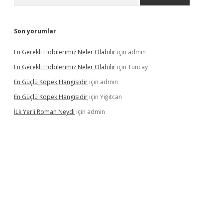
Son yorumlar
En Gerekli Hobilerimiz Neler Olabilir
için
admin
En Gerekli Hobilerimiz Neler Olabilir
için
Tuncay
En Güçlü Köpek Hangisidir
için
admin
En Güçlü Köpek Hangisidir
için
Yiğitcan
İLk Yerli Roman Neydi
için
admin
ps://elexbetgiris.org/
betbox
betexper bahis