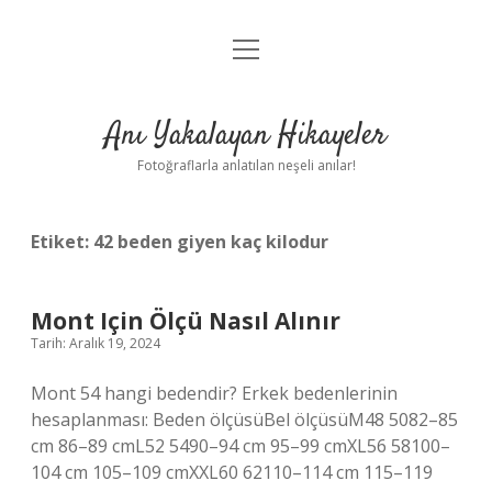
menüyü
Anasayfa
aç
Gizlilik Politikası
Anı Yakalayan Hikayeler
Yasal Uyarı
Fotoğraflarla anlatılan neşeli anılar!
Hakkımızda
Etiket:
42 beden giyen kaç kilodur
Mont Için Ölçü Nasıl Alınır
Tarih: Aralık 19, 2024
Mont 54 hangi bedendir? Erkek bedenlerinin
hesaplanması: Beden ölçüsüBel ölçüsüM48 5082–85
cm 86–89 cmL52 5490–94 cm 95–99 cmXL56 58100–
104 cm 105–109 cmXXL60 62110–114 cm 115–119