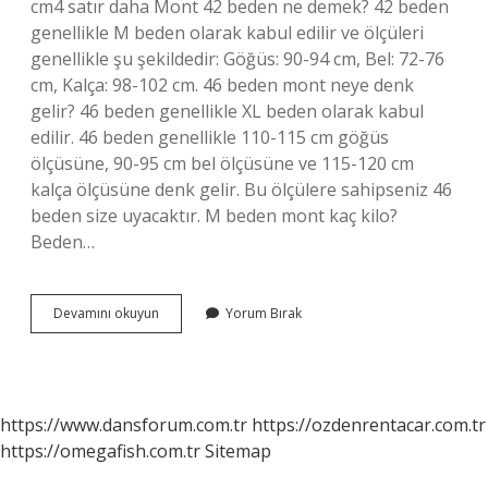
cm4 satır daha Mont 42 beden ne demek? 42 beden
genellikle M beden olarak kabul edilir ve ölçüleri
genellikle şu şekildedir: Göğüs: 90-94 cm, Bel: 72-76
cm, Kalça: 98-102 cm. 46 beden mont neye denk
gelir? 46 beden genellikle XL beden olarak kabul
edilir. 46 beden genellikle 110-115 cm göğüs
ölçüsüne, 90-95 cm bel ölçüsüne ve 115-120 cm
kalça ölçüsüne denk gelir. Bu ölçülere sahipseniz 46
beden size uyacaktır. M beden mont kaç kilo?
Beden…
Mont
Devamını okuyun
Yorum Bırak
Için
Ölçü
Nasıl
Alınır
https://www.dansforum.com.tr
https://ozdenrentacar.com.tr
https://omegafish.com.tr
Sitemap