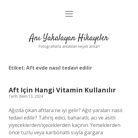
menüyü
Anasayfa
aç
Gizlilik Politikası
Anı Yakalayan Hikayeler
Yasal Uyarı
Fotoğraflarla anlatılan neşeli anılar!
Hakkımızda
Etiket:
Aft evde nasıl tedavi edilir
Aft Için Hangi Vitamin Kullanılır
Tarih: Ekim 13, 2024
Ağızda çıkan aftlara ne iyi gelir? Ağız yaraları nasıl
tedavi edilir? Tahriş edici, baharatlı, acı ve asitli
yiyeceklerden/içeceklerden kaçının. Yemeklerden
önce tuzlu veya karbonatlı suyla gargara