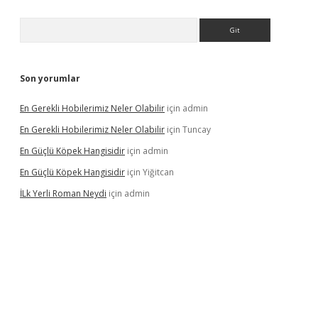
Arama
Son yorumlar
En Gerekli Hobilerimiz Neler Olabilir
için
admin
En Gerekli Hobilerimiz Neler Olabilir
için
Tuncay
En Güçlü Köpek Hangisidir
için
admin
En Güçlü Köpek Hangisidir
için
Yiğitcan
İLk Yerli Roman Neydi
için
admin
ps://elexbetgiris.org/
betbox
betexper bahis