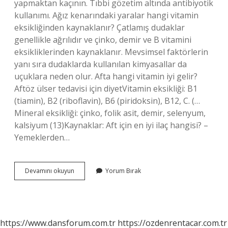
yapmaktan kaçının. Tıbbi gözetim altında antibiyotik
kullanımı. Ağız kenarındaki yaralar hangi vitamin
eksikliğinden kaynaklanır? Çatlamış dudaklar
genellikle ağrılıdır ve çinko, demir ve B vitamini
eksikliklerinden kaynaklanır. Mevsimsel faktörlerin
yanı sıra dudaklarda kullanılan kimyasallar da
uçuklara neden olur. Afta hangi vitamin iyi gelir?
Aftöz ülser tedavisi için diyetVitamin eksikliği: B1
(tiamin), B2 (riboflavin), B6 ​​​​​​(piridoksin), B12, C. (…
Mineral eksikliği: çinko, folik asit, demir, selenyum,
kalsiyum (13)Kaynaklar: Aft için en iyi ilaç hangisi? –
Yemeklerden…
Aft
Devamını okuyun
Yorum Bırak
Için
Hangi
Vitamin
Kullanılır
https://www.dansforum.com.tr
https://ozdenrentacar.com.tr