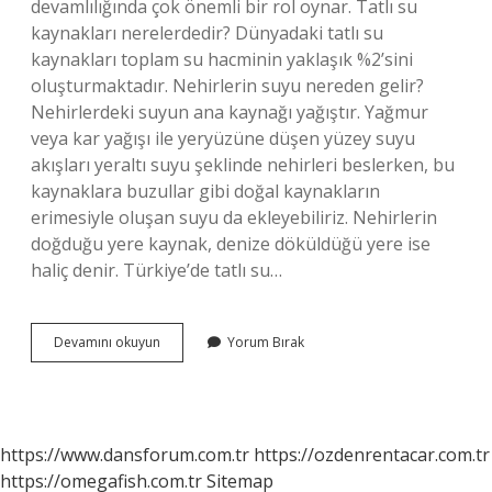
devamlılığında çok önemli bir rol oynar. Tatlı su
kaynakları nerelerdedir? Dünyadaki tatlı su
kaynakları toplam su hacminin yaklaşık %2’sini
oluşturmaktadır. Nehirlerin suyu nereden gelir?
Nehirlerdeki suyun ana kaynağı yağıştır. Yağmur
veya kar yağışı ile yeryüzüne düşen yüzey suyu
akışları yeraltı suyu şeklinde nehirleri beslerken, bu
kaynaklara buzullar gibi doğal kaynakların
erimesiyle oluşan suyu da ekleyebiliriz. Nehirlerin
doğduğu yere kaynak, denize döküldüğü yere ise
haliç denir. Türkiye’de tatlı su…
Nehir
Devamını okuyun
Yorum Bırak
Tatlı
Su
Kaynağı
Mı
https://www.dansforum.com.tr
https://ozdenrentacar.com.tr
https://omegafish.com.tr
Sitemap