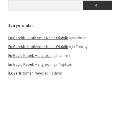
Arama
Son yorumlar
En Gerekli Hobilerimiz Neler Olabilir
için
admin
En Gerekli Hobilerimiz Neler Olabilir
için
Tuncay
En Güçlü Köpek Hangisidir
için
admin
En Güçlü Köpek Hangisidir
için
Yiğitcan
İLk Yerli Roman Neydi
için
admin
ps://elexbetgiris.org/
betbox
betexper bahis