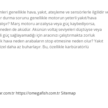
i genellikle hava, yakıt, ateşleme ve sensörlerle ilgilidir v
ür durma sorunu genellikle motorun yeterli yakıt/hava
çalışır? Marş motoru arızalıysa veya güç kaybediyorsa,
r neden de aküdür. Akünün voltaj seviyeleri düştüyse veya
güç sağlayamadığı için aracınızı çalıştırmakta zorluk
k hava neden arabaların stop etmesine neden olur? Yakıt
zel daha az buharlaşır. Bu, özellikle karbüratörlü
r.com.tr
https://omegafish.com.tr
Sitemap