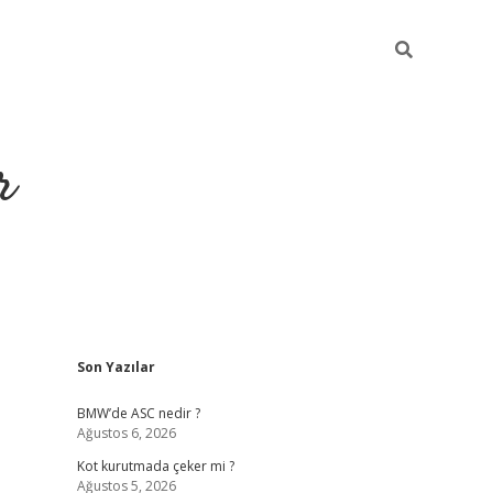
r
Sidebar
Son Yazılar
https://elexb
BMW’de ASC nedir ?
Ağustos 6, 2026
Kot kurutmada çeker mi ?
Ağustos 5, 2026