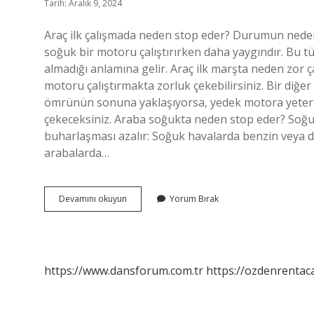
Tarih: Aralık 9, 2024
Araç ilk çalışmada neden stop eder? Durumun nedenler
soğuk bir motoru çalıştırırken daha yaygındır. Bu t
almadığı anlamına gelir. Araç ilk marşta neden zor 
motoru çalıştırmakta zorluk çekebilirsiniz. Bir diğe
ömrünün sonuna yaklaşıyorsa, yedek motora yeterli 
çekeceksiniz. Araba soğukta neden stop eder? Soğu
buharlaşması azalır: Soğuk havalarda benzin veya di
arabalarda…
Araç
Devamını okuyun
Yorum Bırak
Ilk
Marşta
Neden
Stop
Eder
https://www.dansforum.com.tr
https://ozdenrentaca