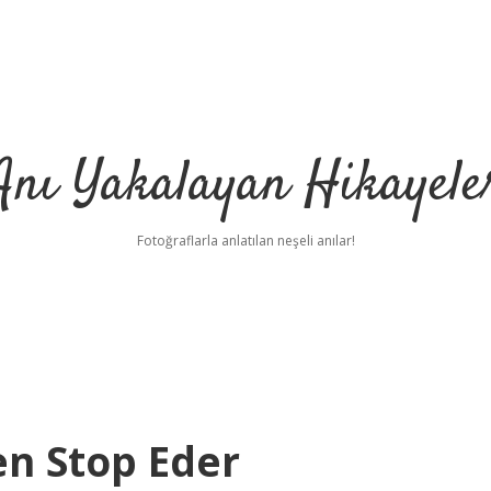
Anı Yakalayan Hikayele
Fotoğraflarla anlatılan neşeli anılar!
en Stop Eder