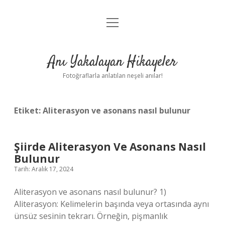
menüyü
Anasayfa
aç
Gizlilik Politikası
Anı Yakalayan Hikayeler
Yasal Uyarı
Fotoğraflarla anlatılan neşeli anılar!
Hakkımızda
Etiket:
Aliterasyon ve asonans nasıl bulunur
Şiirde Aliterasyon Ve Asonans Nasıl
Bulunur
Tarih: Aralık 17, 2024
Aliterasyon ve asonans nasıl bulunur? 1)
Aliterasyon: Kelimelerin başında veya ortasında aynı
ünsüz sesinin tekrarı. Örneğin, pişmanlık