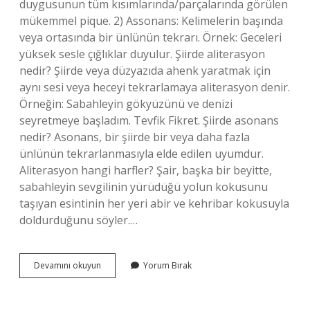
duygusunun tüm kısımlarında/parçalarında görülen
mükemmel pique. 2) Assonans: Kelimelerin başında
veya ortasında bir ünlünün tekrarı. Örnek: Geceleri
yüksek sesle çığlıklar duyulur. Şiirde aliterasyon
nedir? Şiirde veya düzyazıda ahenk yaratmak için
aynı sesi veya heceyi tekrarlamaya aliterasyon denir.
Örneğin: Sabahleyin gökyüzünü ve denizi
seyretmeye başladım. Tevfik Fikret. Şiirde asonans
nedir? Asonans, bir şiirde bir veya daha fazla
ünlünün tekrarlanmasıyla elde edilen uyumdur.
Aliterasyon hangi harfler? Şair, başka bir beyitte,
sabahleyin sevgilinin yürüdüğü yolun kokusunu
taşıyan esintinin her yeri abir ve kehribar kokusuyla
doldurduğunu söyler.…
Şiirde
Devamını okuyun
Yorum Bırak
Aliterasyon
Ve
Asonans