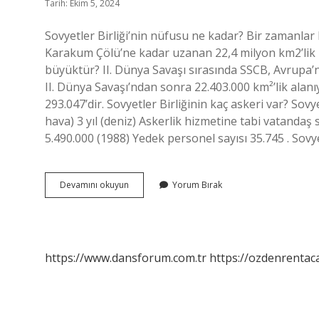
Tarih: Ekim 5, 2024
Sovyetler Birliği’nin nüfusu ne kadar? Bir zamanla
Karakum Çölü’ne kadar uzanan 22,4 milyon km2’lik bi
büyüktür? II. Dünya Savaşı sırasında SSCB, Avrupa’
II. Dünya Savaşı’ndan sonra 22.403.000 km²’lik alan
293.047’dir. Sovyetler Birliğinin kaç askeri var? Sovye
hava) 3 yıl (deniz) Askerlik hizmetine tabi vatandaş 
5.490.000 (1988) Yedek personel sayısı 35.745 . Sovy
Sovyetler
Devamını okuyun
Yorum Bırak
Birliğinin
Nüfusu
Ne
Kadar
https://www.dansforum.com.tr
https://ozdenrentaca