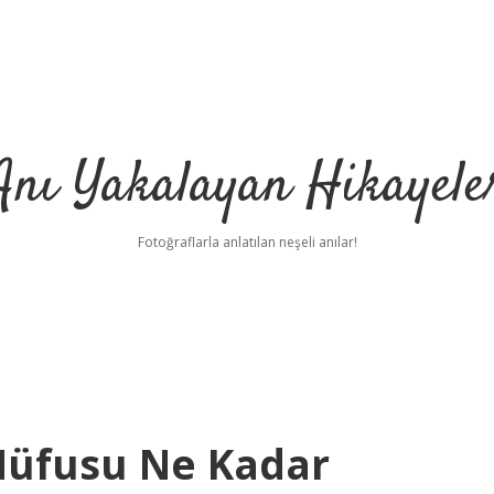
Anı Yakalayan Hikayele
Fotoğraflarla anlatılan neşeli anılar!
 Nüfusu Ne Kadar