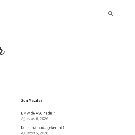
r
Sidebar
Son Yazılar
https://elexb
BMW’de ASC nedir ?
Ağustos 6, 2026
Kot kurutmada çeker mi ?
Ağustos 5, 2026