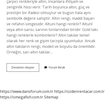
çarpıcı renkleriyle altın, insanlara ihtişam ve
zenginlik hissi verir. Tarih boyunca altın, güç ve
prestijin bir ifadesi olmuştur ve bugün hala aynı
sembolik değere sahiptir. Altın rengi, maddi başarı
ve refahın simgesidir. Altuni hangi renktir? Altunî
veya altın sarısı, sarının tonlarından biridir. Gold takı
hangi renklerle kombinlenir? Altın takılar temel
olarak her renk ve giyim tarzıyla uyumludur. Ancak
altın takıların rengi, modeli ve boyutu da önemlidir.
Örneğin, sarı altın takılar…
Gold
Devamını okuyun
Yorum Bırak
Rengi
Nasıl
Bir
Renktir
https://www.dansforum.com.tr
https://ozdenrentacar.com.tr
https://omegafish.com.tr
Sitemap