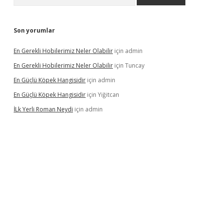
Son yorumlar
En Gerekli Hobilerimiz Neler Olabilir
için
admin
En Gerekli Hobilerimiz Neler Olabilir
için
Tuncay
En Güçlü Köpek Hangisidir
için
admin
En Güçlü Köpek Hangisidir
için
Yiğitcan
İLk Yerli Roman Neydi
için
admin
s://elexbetgiris.org/
betbox
betexper bahis