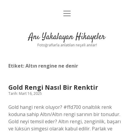
menüyü
Anasayfa
aç
Gizlilik Politikası
Anı Yakalayan Hikayeler
Yasal Uyarı
Fotoğraflarla anlatılan neşeli anılar!
Hakkımızda
Etiket:
Altın rengine ne denir
Gold Rengi Nasıl Bir Renktir
Tarih: Mart 16, 2025
Gold hangi renk oluyor? #ffd700 onaltılık renk
koduna sahip Altın/Altın rengi sarının bir tonudur.
Gold neyi temsil eder? Altın rengi, zenginlik, başarı
ve lüksün simgesi olarak kabul edilir. Parlak ve