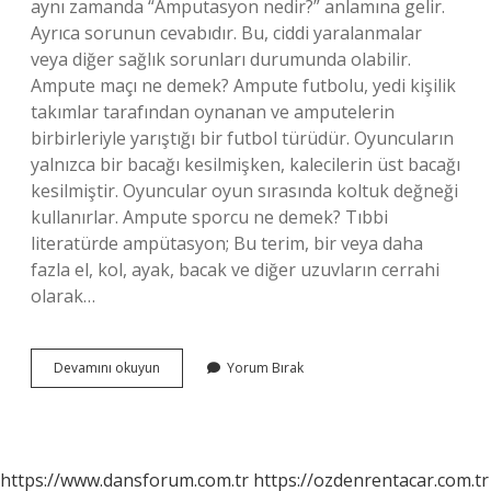
aynı zamanda “Amputasyon nedir?” anlamına gelir.
Ayrıca sorunun cevabıdır. Bu, ciddi yaralanmalar
veya diğer sağlık sorunları durumunda olabilir.
Ampute maçı ne demek? Ampute futbolu, yedi kişilik
takımlar tarafından oynanan ve amputelerin
birbirleriyle yarıştığı bir futbol türüdür. Oyuncuların
yalnızca bir bacağı kesilmişken, kalecilerin üst bacağı
kesilmiştir. Oyuncular oyun sırasında koltuk değneği
kullanırlar. Ampute sporcu ne demek? Tıbbi
literatürde ampütasyon; Bu terim, bir veya daha
fazla el, kol, ayak, bacak ve diğer uzuvların cerrahi
olarak…
Ampute
Devamını okuyun
Yorum Bırak
Football
Türkçesi
Nedir
https://www.dansforum.com.tr
https://ozdenrentacar.com.tr