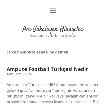
menüyü
Anasayfa
aç
Gizlilik Politikası
Anı Yakalayan Hikayeler
Yasal Uyarı
Fotoğraflarla anlatılan neşeli anılar!
Hakkımızda
Etiket:
Ampute sahası ne demek
Ampute Football Türkçesi Nedir
Tarih: Ekim 8, 2024
Ampute’nin Türkçesi nedir? Amputasyon ne anlama
gelir? Tıpta, “amputasyon” bir kişinin vücudundan
bir uzvun, genellikle bir kol veya bacağın cerrahi bir
prosedürle tamamen veya kısmen çıkarılmasıdır. Bu