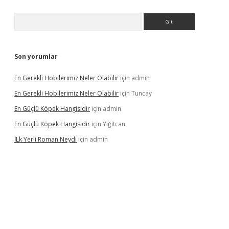
Arama
Son yorumlar
En Gerekli Hobilerimiz Neler Olabilir
için
admin
En Gerekli Hobilerimiz Neler Olabilir
için
Tuncay
En Güçlü Köpek Hangisidir
için
admin
En Güçlü Köpek Hangisidir
için
Yiğitcan
İLk Yerli Roman Neydi
için
admin
s://elexbetgiris.org/
betbox
betexper bahis