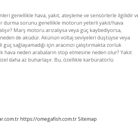
i genellikle hava, yakıt, ateşleme ve sensörlerle ilgilidir v
ür durma sorunu genellikle motorun yeterli yakıt/hava
çalışır? Marş motoru arızalıysa veya güç kaybediyorsa,
r neden de aküdür. Akünün voltaj seviyeleri düştüyse veya
güç sağlayamadığı için aracınızı çalıştırmakta zorluk
k hava neden arabaların stop etmesine neden olur? Yakıt
zel daha az buharlaşır. Bu, özellikle karbüratörlü
r.com.tr
https://omegafish.com.tr
Sitemap