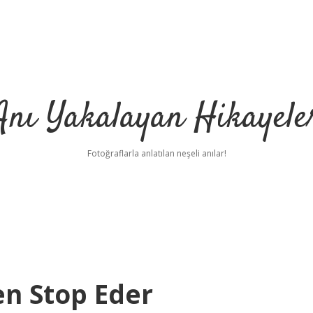
Anı Yakalayan Hikayele
Fotoğraflarla anlatılan neşeli anılar!
en Stop Eder