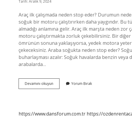
Tarih: Aralık 9, 2024
Araç ilk çalışmada neden stop eder? Durumun nedenler
soğuk bir motoru çalıştırırken daha yaygındır. Bu t
almadığı anlamına gelir. Araç ilk marşta neden zor 
motoru çalıştırmakta zorluk çekebilirsiniz. Bir diğe
ömrünün sonuna yaklaşıyorsa, yedek motora yeterli 
çekeceksiniz. Araba soğukta neden stop eder? Soğu
buharlaşması azalır: Soğuk havalarda benzin veya di
arabalarda…
Araç
Devamını okuyun
Yorum Bırak
Ilk
Marşta
Neden
Stop
Eder
https://www.dansforum.com.tr
https://ozdenrentaca