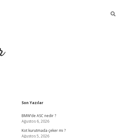
r
Sidebar
Son Yazılar
https://elex
BMW’de ASC nedir ?
Ağustos 6, 2026
Kot kurutmada çeker mi ?
Ağustos 5, 2026