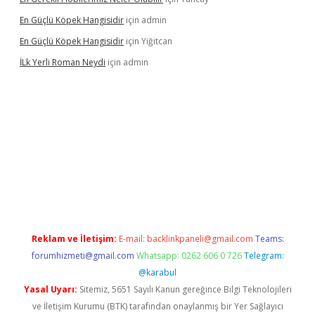
En Güçlü Köpek Hangisidir
için
admin
En Güçlü Köpek Hangisidir
için
Yiğitcan
İLk Yerli Roman Neydi
için
admin
://elexbetgiris.org/
betbox
betexper bahis
Reklam ve İletişim:
E-mail:
backlinkpaneli@gmail.com
Teams:
forumhizmeti@gmail.com
Whatsapp: 0262 606 0 726
Telegram:
@karabul
Yasal Uyarı:
Sitemiz, 5651 Sayılı Kanun gereğince Bilgi Teknolojileri
ve İletişim Kurumu (BTK) tarafından onaylanmış bir Yer Sağlayıcı