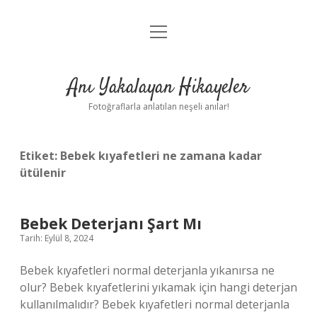
menüyü
Anasayfa
aç
Gizlilik Politikası
Anı Yakalayan Hikayeler
Yasal Uyarı
Fotoğraflarla anlatılan neşeli anılar!
Hakkımızda
Etiket:
Bebek kıyafetleri ne zamana kadar
ütülenir
Bebek Deterjanı Şart Mı
Tarih: Eylül 8, 2024
Bebek kıyafetleri normal deterjanla yıkanırsa ne
olur? Bebek kıyafetlerini yıkamak için hangi deterjan
kullanılmalıdır? Bebek kıyafetleri normal deterjanla