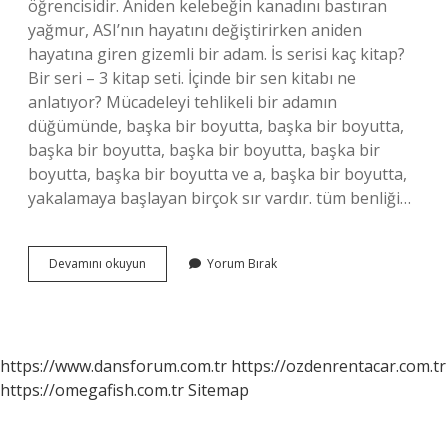
öğrencisidir. Aniden kelebeğin kanadını bastıran
yağmur, ASI’nın hayatını değiştirirken aniden
hayatına giren gizemli bir adam. İs serisi kaç kitap?
Bir seri – 3 kitap seti. İçinde bir sen kitabı ne
anlatıyor? Mücadeleyi tehlikeli bir adamın
düğümünde, başka bir boyutta, başka bir boyutta,
başka bir boyutta, başka bir boyutta, başka bir
boyutta, başka bir boyutta ve a, başka bir boyutta,
yakalamaya başlayan birçok sır vardır. tüm benliği…
Asi
Devamını okuyun
Yorum Bırak
Çakıltaşı
4
Kaç
Sayfa
https://www.dansforum.com.tr
https://ozdenrentacar.com.tr
https://omegafish.com.tr
Sitemap