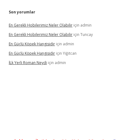
Son yorumlar
En Gerekli Hobilerimiz Neler Olabilir
için
admin
En Gerekli Hobilerimiz Neler Olabilir
için
Tuncay
En Güçlü Köpek Hangisidir
için
admin
En Güçlü Köpek Hangisidir
için
Yiğitcan
İLk Yerli Roman Neydi
için
admin
s://elexbetgiris.org/
betbox
betexper bahis