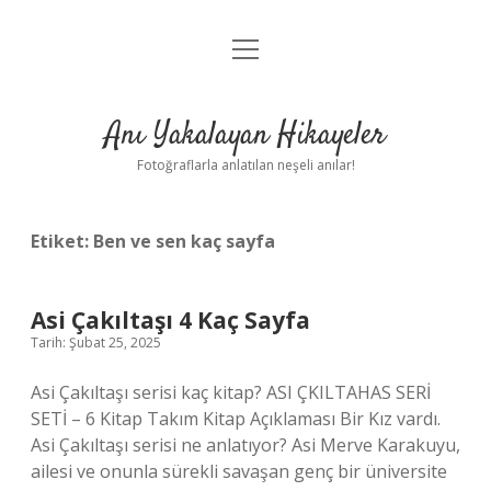
menüyü
Anasayfa
aç
Gizlilik Politikası
Anı Yakalayan Hikayeler
Yasal Uyarı
Fotoğraflarla anlatılan neşeli anılar!
Hakkımızda
Etiket:
Ben ve sen kaç sayfa
Asi Çakıltaşı 4 Kaç Sayfa
Tarih: Şubat 25, 2025
Asi Çakıltaşı serisi kaç kitap? ASI ÇKILTAHAS SERİ
SETİ – 6 Kitap Takım Kitap Açıklaması Bir Kız vardı.
Asi Çakıltaşı serisi ne anlatıyor? Asi Merve Karakuyu,
ailesi ve onunla sürekli savaşan genç bir üniversite