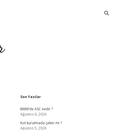
r
Sidebar
Son Yazılar
https://elex
BMW’de ASC nedir ?
Ağustos 6, 2026
Kot kurutmada çeker mi ?
Ağustos 5, 2026