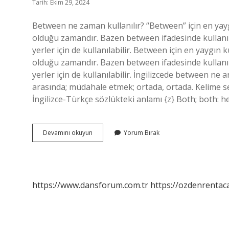
Tarih: Ekim 29, 2024
Between ne zaman kullanılır? “Between” için en yaygı
olduğu zamandır. Bazen between ifadesinde kullanılı
yerler için de kullanılabilir. Between için en yaygın 
olduğu zamandır. Bazen between ifadesinde kullanılı
yerler için de kullanılabilir. İngilizcede between ne 
arasında; müdahale etmek; ortada, ortada. Kelime s
İngilizce-Türkçe sözlükteki anlamı {z} Both; both: h
Between
Devamını okuyun
Yorum Bırak
Ne
Anlama
Gelir
https://www.dansforum.com.tr
https://ozdenrentaca