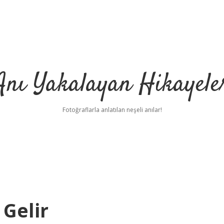
Anı Yakalayan Hikayele
Fotoğraflarla anlatılan neşeli anılar!
Gelir