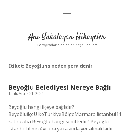
menüyü
Anasayfa
aç
Gizlilik Politikası
Anı Yakalayan Hikayeler
Yasal Uyarı
Fotoğraflarla anlatılan neşeli anılar!
Hakkımızda
Etiket:
Beyoğluna neden pera denir
Beyoğlu Belediyesi Nereye Bağlı
Tarih: Aralık 21, 2024
Beyoğlu hangi ilçeye bağlıdır?
BeyoğluİlçeÜlkeTürkiyeBölgeMarmaraİlİstanbul11
satır daha Beyoğlu hangi semttedir? Beyoğlu,
İstanbul ilinin Avrupa yakasında yer almaktadır.