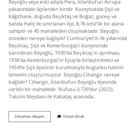
Beyoğlu veya eski adıyla Pera, İstanbul’un Avrupa
yakasındaki ilçelerden biridir. Kuzeybatıda Şişli ve
Kâğıthane, doğuda Beşiktaş ve Boğaz, güney ve
batıda Haliç ile sınırlanan ilçe, 8,76 km2’lik bir alana
sahiptir ve 45 mahalleden oluşmaktadır. Beyoğlu
önceden nereye bağlıydı? Cumhuriyet’in ilk yıllarında
Beşiktaş, Şişli ve Kemerburgaz’ı bünyesinde
barındıran Beyoğlu, 1930’da Beşiktaş’ın ayrılması,
1936’da Kemerburgaz’ın Eyüp’le birleştirilmesi ve
1954’te Şişli ilçesinin kurulmasıyla bugünkü halinin
temelini oluşturmuştur. Beyoğlu Cihangir nereye
bağlıdır? Cihangir, İstanbul’un Beyoğlu ilçesinde
varlıklı bir mahalledir. Nüfusu 3.739’dur (2022).
Taksim Meydanı ile Kabataş arasında…
Beyoğlu
Devamını okuyun
Yorum Bırak
Belediyesi
Nereye
Bağlı