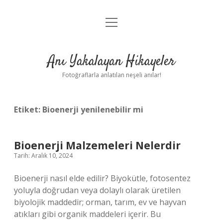
menüyü
Anasayfa
aç
Gizlilik Politikası
Anı Yakalayan Hikayeler
Yasal Uyarı
Fotoğraflarla anlatılan neşeli anılar!
Hakkımızda
Etiket:
Bioenerji yenilenebilir mi
Bioenerji Malzemeleri Nelerdir
Tarih: Aralık 10, 2024
Bioenerji nasıl elde edilir? Biyokütle, fotosentez
yoluyla doğrudan veya dolaylı olarak üretilen
biyolojik maddedir; orman, tarım, ev ve hayvan
atıkları gibi organik maddeleri içerir. Bu