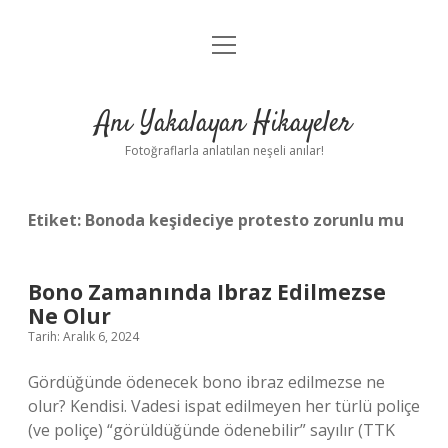
menüyü
Anasayfa
aç
Gizlilik Politikası
Anı Yakalayan Hikayeler
Yasal Uyarı
Fotoğraflarla anlatılan neşeli anılar!
Hakkımızda
Etiket:
Bonoda keşideciye protesto zorunlu mu
Bono Zamanında Ibraz Edilmezse
Ne Olur
Tarih: Aralık 6, 2024
Gördüğünde ödenecek bono ibraz edilmezse ne
olur? Kendisi. Vadesi ispat edilmeyen her türlü poliçe
(ve poliçe) “görüldüğünde ödenebilir” sayılır (TTK