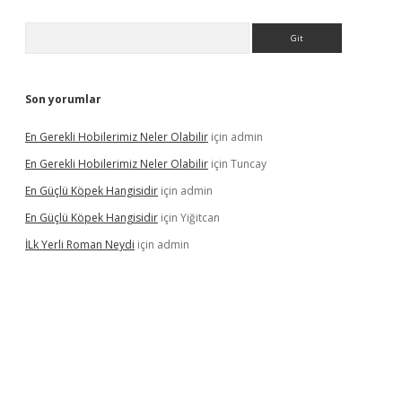
Arama
Son yorumlar
En Gerekli Hobilerimiz Neler Olabilir
için
admin
En Gerekli Hobilerimiz Neler Olabilir
için
Tuncay
En Güçlü Köpek Hangisidir
için
admin
En Güçlü Köpek Hangisidir
için
Yiğitcan
İLk Yerli Roman Neydi
için
admin
s://elexbetgiris.org/
betbox
betexper bahis