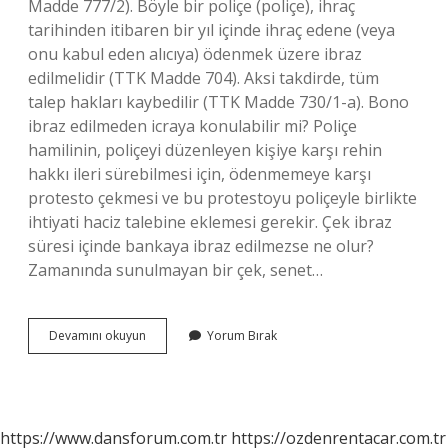
Madde 777/2). Böyle bir poliçe (poliçe), ihraç
tarihinden itibaren bir yıl içinde ihraç edene (veya
onu kabul eden alıcıya) ödenmek üzere ibraz
edilmelidir (TTK Madde 704). Aksi takdirde, tüm
talep hakları kaybedilir (TTK Madde 730/1-a). Bono
ibraz edilmeden icraya konulabilir mi? Poliçe
hamilinin, poliçeyi düzenleyen kişiye karşı rehin
hakkı ileri sürebilmesi için, ödenmemeye karşı
protesto çekmesi ve bu protestoyu poliçeyle birlikte
ihtiyati haciz talebine eklemesi gerekir. Çek ibraz
süresi içinde bankaya ibraz edilmezse ne olur?
Zamanında sunulmayan bir çek, senet…
Bono
Devamını okuyun
Yorum Bırak
Zamanında
Ibraz
Edilmezse
Ne
Olur
https://www.dansforum.com.tr
https://ozdenrentacar.com.tr