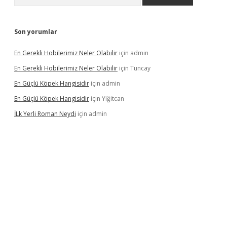
Son yorumlar
En Gerekli Hobilerimiz Neler Olabilir
için
admin
En Gerekli Hobilerimiz Neler Olabilir
için
Tuncay
En Güçlü Köpek Hangisidir
için
admin
En Güçlü Köpek Hangisidir
için
Yiğitcan
İLk Yerli Roman Neydi
için
admin
ps://elexbetgiris.org/
betbox
betexper bahis