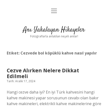
menüyü
Anasayfa
aç
Gizlilik Politikası
Anı Yakalayan Hikayeler
Yasal Uyarı
Fotoğraflarla anlatılan neşeli anılar!
Hakkımızda
Etiket:
Cezvede bol köpüklü kahve nasıl yapılır
Cezve Alırken Nelere Dikkat
Edilmeli
Tarih: Aralık 17, 2024
Hangi cezve daha iyi? En iyi Türk kahvesini hangi
kahve makinesi yapar sorusunun cevabı olan bakır
kahve makineleri, elektrikli kahve makinelerine göre