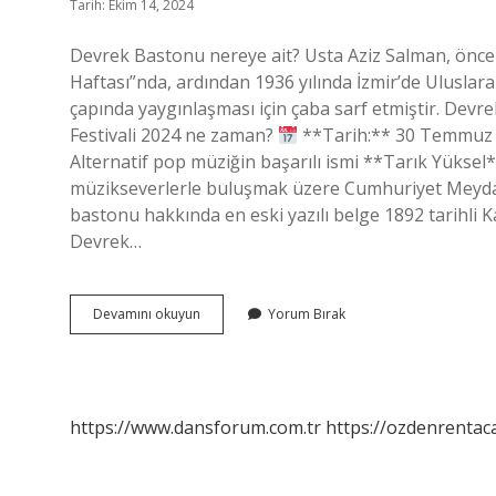
Tarih: Ekim 14, 2024
Devrek Bastonu nereye ait? Usta Aziz Salman, önce 1
Haftası”nda, ardından 1936 yılında İzmir’de Ulusla
çapında yaygınlaşması için çaba sarf etmiştir. Devrek
Festivali 2024 ne zaman?
**Tarih:** 30 Temmuz
Alternatif pop müziğin başarılı ismi **Tarık Yüksel*
müzikseverlerle buluşmak üzere Cumhuriyet Meydan
bastonu hakkında en eski yazılı belge 1892 tarihli
Devrek…
Devrek
Devamını okuyun
Yorum Bırak
Bastonu
Hangi
Ilin
https://www.dansforum.com.tr
https://ozdenrentaca