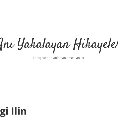
Anı Yakalayan Hikayele
Fotoğraflarla anlatılan neşeli anılar!
i Ilin