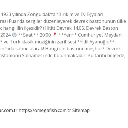
933 yılında Zonguldak’ta “Birikim ve Ev Eşyaları
rarası Fuar’da sergiler düzenleyerek devrek bastonunun ülke
 hangi ilin ilçesidir? (Hitit) Devrek 14.05. Devrek Baston
 2024
**Saat:** 20:00
**Yer:** Cumhuriyet Meydanı
* ve Türk klasik müziğinin zarif sesi **İdil Ayanoğlu**,
ı’nda sahne alacak! Hangi ilin bastonu meşhur? Devrek
 Kastamonu Salnamesi’nde bulunmaktadır. Bu tarihi belgede,
r.com.tr
https://omegafish.com.tr
Sitemap