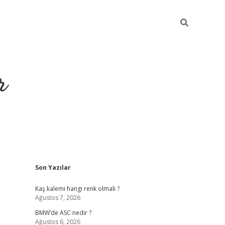
r
Sidebar
Son Yazılar
https://elexb
Kaş kalemi hangi renk olmalı ?
Ağustos 7, 2026
BMW’de ASC nedir ?
Ağustos 6, 2026