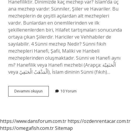
Hanefiliktir. Dinimizde kaç mezhep var? İslam’da üç
ana mezhep vardır: Sünniler, Şiiler ve Havariler. Bu
mezheplerin de çeşitli açılardan alt mezhepleri
vardır. Bunlardan en önemlilerinden ve ilk
şekillenenlerden biri, Hilafet tartışmaları sonucunda
ortaya çıkan Şiilerdir. Hariciler ve Vehhabiler de
sayılabilir. 4 Sünni mezhep Nedir? Sünni fıkıh
mezhepleri Hanefi, Şafii, Maliki ve Hanbeli
mezheplerinden oluşmaktadır. Sünni ve Hanefi aynı
mı? Hanefilik veya Hanefi mezhebi (Arapça: اَلْحَنَفِيَْة
veya اَلْمَذْهَبُ الْحَنَفِيُ), İslam dininin Sünni (fıkıh)…
4
Devamını okuyun
10 Yorum
Büyük
Mezhep
Nedir
https://www.dansforum.com.tr
https://ozdenrentacar.com.tr
https://omegafish.com.tr
Sitemap