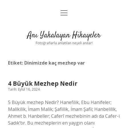
menüyü
Anasayfa
aç
Gizlilik Politikası
Anı Yakalayan Hikayeler
Yasal Uyarı
Fotoğraflarla anlatılan neşeli anılar!
Hakkımızda
Etiket:
Dinimizde kaç mezhep var
4 Büyük Mezhep Nedir
Tarih: Eylül 16, 2024
5 Büyük mezhep Nedir? Hanefilik, Ebu Hanifeler;
Malikilik, İmam Malik; Şafiilik, İmam Şafii; Hanbelilik,
Ahmet b. Hanbeller; Caferî mezhebinin adı da Cafer-i
Sadık’tır. Bu mezheplerin en yaygın olanı