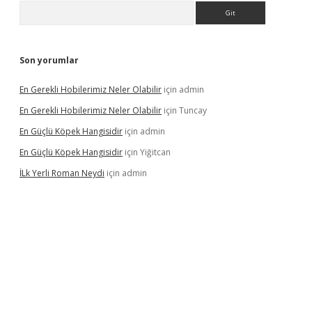
Arama
Son yorumlar
En Gerekli Hobilerimiz Neler Olabilir
için
admin
En Gerekli Hobilerimiz Neler Olabilir
için
Tuncay
En Güçlü Köpek Hangisidir
için
admin
En Güçlü Köpek Hangisidir
için
Yiğitcan
İLk Yerli Roman Neydi
için
admin
exper bahis