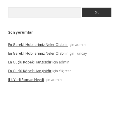
Arama
Son yorumlar
En Gerekli Hobilerimiz Neler Olabilir
için
admin
En Gerekli Hobilerimiz Neler Olabilir
için
Tuncay
En Güçlü Köpek Hangisidir
için
admin
En Güçlü Köpek Hangisidir
için
Yiğitcan
İLk Yerli Roman Neydi
için
admin
ps://elexbetgiris.org/
betbox
betexper bahis