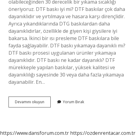
olabileceğinden 30 derecelik bir yıkama sıcaklığı
öneriyoruz. DTF baskı iyi mi? DTF baskılar çok daha
dayanıklıdır ve yırtılmaya ve hasara karşı dirençlidir.
Ayrıca yıkandıklarında DTG baskılardan daha
dayanıklıdırlar, özellikle de giyen kişi giysilere iyi
bakarsa. İkinci bir ısı presleme DTF baskılara bile
fayda sağlayabilir. DTF baskı yıkamaya dayanıklı mı?
DTF baskı prosesi uygulanan ürünler yıkamaya
dayanıklıdır. DTF baskı ne kadar dayanıklı? DTF
mürekkeple yapılan baskılar, yüksek kalitesi ve
dayanıklılığı sayesinde 30 veya daha fazla yıkamaya
dayanabilir. En…
Dtf
Devamını okuyun
Yorum Bırak
Şeker
Baskı
Nedir
https://www.dansforum.com.tr
https://ozdenrentacar.com.tr