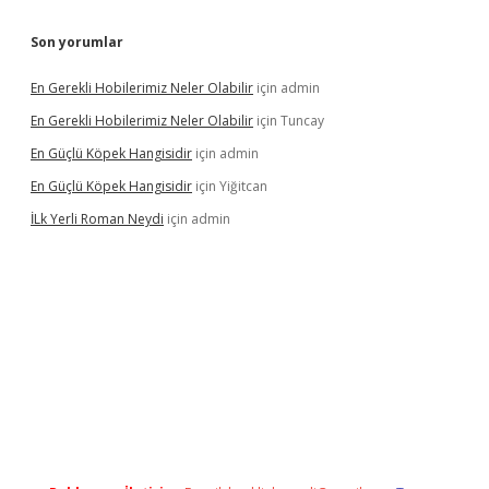
Son yorumlar
En Gerekli Hobilerimiz Neler Olabilir
için
admin
En Gerekli Hobilerimiz Neler Olabilir
için
Tuncay
En Güçlü Köpek Hangisidir
için
admin
En Güçlü Köpek Hangisidir
için
Yiğitcan
İLk Yerli Roman Neydi
için
admin
s://elexbetgiris.org/
betbox
betexper bahis