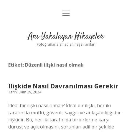
menüyü
Anasayfa
aç
Gizlilik Politikası
Anı Yakalayan Hikayeler
Yasal Uyarı
Fotoğraflarla anlatılan neşeli anılar!
Hakkımızda
Etiket:
Düzenli ilişki nasıl olmalı
Ilişkide Nasıl Davranılması Gerekir
Tarih: Ekim 29, 2024
İdeal bir ilişki nasıl olmalı? İdeal bir ilişki, her iki
tarafın da mutlu, güvenli, saygılı ve anlaşabildiği bir
ilişkidir. Bu, her iki tarafın da birbirlerine karşı
dürüst ve açık olmasını, sorunları adil bir şekilde