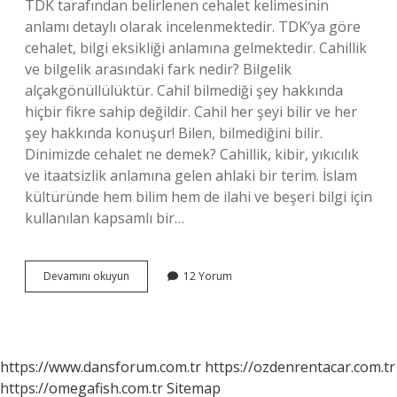
TDK tarafından belirlenen cehalet kelimesinin
anlamı detaylı olarak incelenmektedir. TDK’ya göre
cehalet, bilgi eksikliği anlamına gelmektedir. Cahillik
ve bilgelik arasındaki fark nedir? Bilgelik
alçakgönüllülüktür. Cahil bilmediği şey hakkında
hiçbir fikre sahip değildir. Cahil her şeyi bilir ve her
şey hakkında konuşur! Bilen, bilmediğini bilir.
Dinimizde cehalet ne demek? Cahillik, kibir, yıkıcılık
ve itaatsizlik anlamına gelen ahlaki bir terim. İslam
kültüründe hem bilim hem de ilahi ve beşeri bilgi için
kullanılan kapsamlı bir…
Cehalet
Devamını okuyun
12 Yorum
Ve
Cahillik
Aynı
Şey
Mi
https://www.dansforum.com.tr
https://ozdenrentacar.com.tr
https://omegafish.com.tr
Sitemap