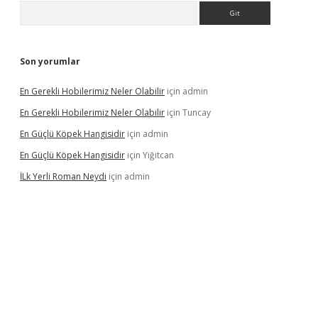
Arama
Son yorumlar
En Gerekli Hobilerimiz Neler Olabilir
için
admin
En Gerekli Hobilerimiz Neler Olabilir
için
Tuncay
En Güçlü Köpek Hangisidir
için
admin
En Güçlü Köpek Hangisidir
için
Yiğitcan
İLk Yerli Roman Neydi
için
admin
ps://elexbetgiris.org/
betbox
betexper bahis