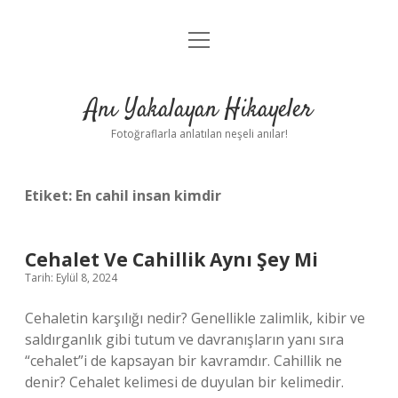
menüyü
Anasayfa
aç
Gizlilik Politikası
Anı Yakalayan Hikayeler
Yasal Uyarı
Fotoğraflarla anlatılan neşeli anılar!
Hakkımızda
Etiket:
En cahil insan kimdir
Cehalet Ve Cahillik Aynı Şey Mi
Tarih: Eylül 8, 2024
Cehaletin karşılığı nedir? Genellikle zalimlik, kibir ve
saldırganlık gibi tutum ve davranışların yanı sıra
“cehalet”i de kapsayan bir kavramdır. Cahillik ne
denir? Cehalet kelimesi de duyulan bir kelimedir.