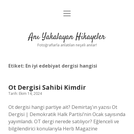
menüyü
Anasayfa
aç
Gizlilik Politikası
Anı Yakalayan Hikayeler
Yasal Uyarı
Fotoğraflarla anlatılan neşeli anılar!
Hakkımızda
Etiket:
En iyi edebiyat dergisi hangisi
Ot Dergisi Sahibi Kimdir
Tarih: Ekim 14, 2024
Ot dergisi hangi partiye ait? Demirtaş’ın yazısı Ot
Dergisi | Demokratik Halk Partisi’nin Ocak sayısında
yayımlandı. OT dergi nerede satılıyor? Eğlenceli ve
bilgilendirici konularıyla Herb Magazine