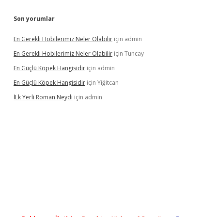
Son yorumlar
En Gerekli Hobilerimiz Neler Olabilir
için
admin
En Gerekli Hobilerimiz Neler Olabilir
için
Tuncay
En Güçlü Köpek Hangisidir
için
admin
En Güçlü Köpek Hangisidir
için
Yiğitcan
İLk Yerli Roman Neydi
için
admin
s://elexbetgiris.org/
betbox
betexper bahis