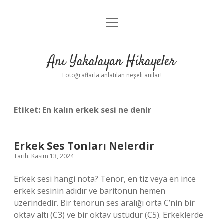
menüyü
Anasayfa
aç
Gizlilik Politikası
Anı Yakalayan Hikayeler
Yasal Uyarı
Fotoğraflarla anlatılan neşeli anılar!
Hakkımızda
Etiket:
En kalın erkek sesi ne denir
Erkek Ses Tonları Nelerdir
Tarih: Kasım 13, 2024
Erkek sesi hangi nota? Tenor, en tiz veya en ince
erkek sesinin adıdır ve baritonun hemen
üzerindedir. Bir tenorun ses aralığı orta C’nin bir
oktav altı (C3) ve bir oktav üstüdür (C5). Erkeklerde