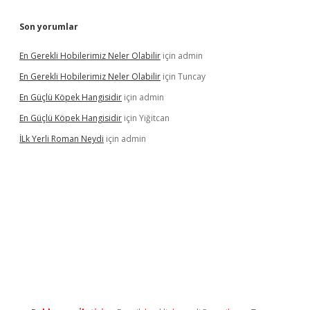
Son yorumlar
En Gerekli Hobilerimiz Neler Olabilir
için
admin
En Gerekli Hobilerimiz Neler Olabilir
için
Tuncay
En Güçlü Köpek Hangisidir
için
admin
En Güçlü Köpek Hangisidir
için
Yiğitcan
İLk Yerli Roman Neydi
için
admin
ps://elexbetgiris.org/
betbox
betexper bahis