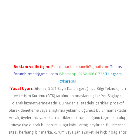
://elexbetgiris.org/
betbox
betexper bahis
Reklam ve İletişim:
E-mail:
backlinkpaneli@gmail.com
Teams:
forumhizmeti@gmail.com
Whatsapp: 0262 606 0 726
Telegram:
@karabul
Yasal Uyarı:
Sitemiz, 5651 Sayılı Kanun gereğince Bilgi Teknolojileri
ve İletişim Kurumu (BTK) tarafından onaylanmış bir Yer Sağlayıcı
olarak hizmet vermektedir. Bu nedenle, sitedeki içerikleri proaktif
olarak denetleme veya araştırma yükümlülüğümüz bulunmamaktadır.
Ancak, üyelerimiz yazdıkları içeriklerin sorumluluğunu taşımakta olup,
siteye üye olarak bu sorumluluğu kabul etmiş sayılırlar. Bu internet
sitesi, herhangi bir marka, kurum veya şahıs şirketi ile hiçbir bağlantısı