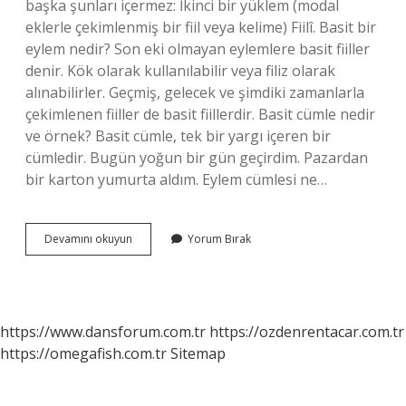
başka şunları içermez: İkinci bir yüklem (modal
eklerle çekimlenmiş bir fiil veya kelime) Fiilî. Basit bir
eylem nedir? Son eki olmayan eylemlere basit fiiller
denir. Kök olarak kullanılabilir veya filiz olarak
alınabilirler. Geçmiş, gelecek ve şimdiki zamanlarla
çekimlenen fiiller de basit fiillerdir. Basit cümle nedir
ve örnek? Basit cümle, tek bir yargı içeren bir
cümledir. Bugün yoğun bir gün geçirdim. Pazardan
bir karton yumurta aldım. Eylem cümlesi ne…
Basit
Devamını okuyun
Yorum Bırak
Bir
Eylem
Cümlesi
Ne
Demek
https://www.dansforum.com.tr
https://ozdenrentacar.com.tr
https://omegafish.com.tr
Sitemap