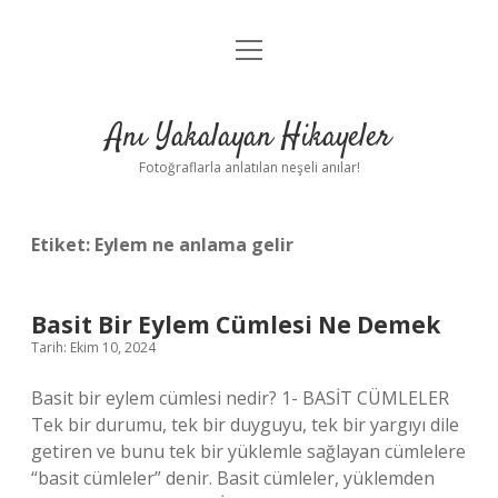
menüyü
Anasayfa
aç
Gizlilik Politikası
Anı Yakalayan Hikayeler
Yasal Uyarı
Fotoğraflarla anlatılan neşeli anılar!
Hakkımızda
Etiket:
Eylem ne anlama gelir
Basit Bir Eylem Cümlesi Ne Demek
Tarih: Ekim 10, 2024
Basit bir eylem cümlesi nedir? 1- BASİT CÜMLELER
Tek bir durumu, tek bir duyguyu, tek bir yargıyı dile
getiren ve bunu tek bir yüklemle sağlayan cümlelere
“basit cümleler” denir. Basit cümleler, yüklemden