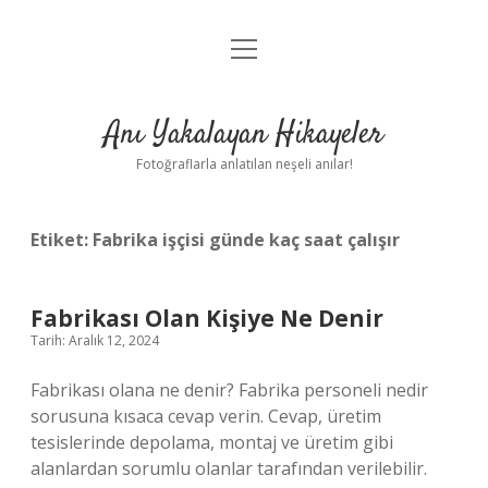
menüyü
Anasayfa
aç
Gizlilik Politikası
Anı Yakalayan Hikayeler
Yasal Uyarı
Fotoğraflarla anlatılan neşeli anılar!
Hakkımızda
Etiket:
Fabrika işçisi günde kaç saat çalışır
Fabrikası Olan Kişiye Ne Denir
Tarih: Aralık 12, 2024
Fabrikası olana ne denir? Fabrika personeli nedir
sorusuna kısaca cevap verin. Cevap, üretim
tesislerinde depolama, montaj ve üretim gibi
alanlardan sorumlu olanlar tarafından verilebilir.