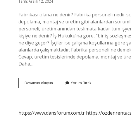
Tarih: Aralık 12, 2024
Fabrikası olana ne denir? Fabrika personeli nedir s
depolama, montaj ve üretim gibi alanlardan sorumlu 
personeli, üretim anından teslimata kadar tüm işyerl
kişiye ne denir? İş Hukuku’na göre, “bir iş sözleşmes
ne diye geçer? İşçiler ise çalışma koşullarına göre ş
alanlarda çalışmaktadır. Fabrika personeli ne demek
Cevap, üretim tesislerinde depolama, montaj ve üret
Daha…
Fabrikası
Devamını okuyun
Yorum Bırak
Olan
Kişiye
Ne
Denir
https://www.dansforum.com.tr
https://ozdenrentaca