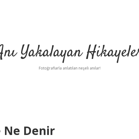
Anı Yakalayan Hikayele
Fotoğraflarla anlatılan neşeli anılar!
e Ne Denir