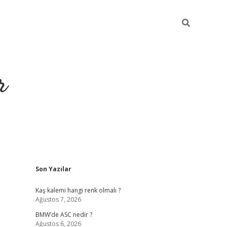
r
Sidebar
Son Yazılar
https://elexb
Kaş kalemi hangi renk olmalı ?
Ağustos 7, 2026
BMW’de ASC nedir ?
Ağustos 6, 2026