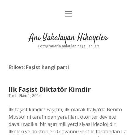
menüyü
Anasayfa
aç
Gizlilik Politikası
Anı Yakalayan Hikayeler
Yasal Uyarı
Fotoğraflarla anlatılan neşeli anılar!
Hakkımızda
Etiket:
Faşist hangi parti
Ilk Faşist Diktatör Kimdir
Tarih: Ekim 1, 2024
İlk faşist kimdir? Faşizm, ilk olarak İtalya’da Benito
Mussolini tarafından yaratılan, otoriter devlete
dayalı radikal bir aşırı milliyetçi siyasi ideolojidir.
İlkeleri ve doktrinleri Giovanni Gentile tarafından La