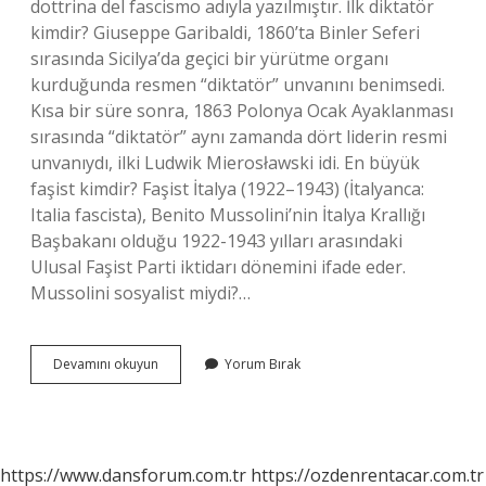
dottrina del fascismo adıyla yazılmıştır. İlk diktatör
kimdir? Giuseppe Garibaldi, 1860’ta Binler Seferi
sırasında Sicilya’da geçici bir yürütme organı
kurduğunda resmen “diktatör” unvanını benimsedi.
Kısa bir süre sonra, 1863 Polonya Ocak Ayaklanması
sırasında “diktatör” aynı zamanda dört liderin resmi
unvanıydı, ilki Ludwik Mierosławski idi. En büyük
faşist kimdir? Faşist İtalya (1922–1943) (İtalyanca:
Italia fascista), Benito Mussolini’nin İtalya Krallığı
Başbakanı olduğu 1922-1943 yılları arasındaki
Ulusal Faşist Parti iktidarı dönemini ifade eder.
Mussolini sosyalist miydi?…
Ilk
Devamını okuyun
Yorum Bırak
Faşist
Diktatör
Kimdir
https://www.dansforum.com.tr
https://ozdenrentacar.com.tr