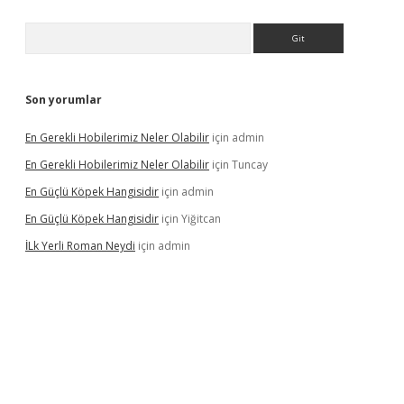
Arama
Son yorumlar
En Gerekli Hobilerimiz Neler Olabilir
için
admin
En Gerekli Hobilerimiz Neler Olabilir
için
Tuncay
En Güçlü Köpek Hangisidir
için
admin
En Güçlü Köpek Hangisidir
için
Yiğitcan
İLk Yerli Roman Neydi
için
admin
ps://elexbetgiris.org/
betbox
betexper bahis