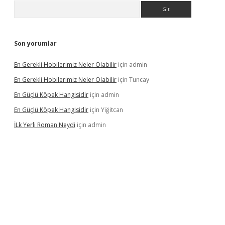
Arama
Son yorumlar
En Gerekli Hobilerimiz Neler Olabilir
için
admin
En Gerekli Hobilerimiz Neler Olabilir
için
Tuncay
En Güçlü Köpek Hangisidir
için
admin
En Güçlü Köpek Hangisidir
için
Yiğitcan
İLk Yerli Roman Neydi
için
admin
ps://elexbetgiris.org/
betbox
betexper bahis