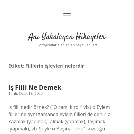
menüyü
Anasayfa
aç
Gizlilik Politikası
Anı Yakalayan Hikayeler
Yasal Uyarı
Fotoğraflarla anlatılan neşeli anılar!
Hakkımızda
Etiket:
Fiillerin işlevleri nelerdir
Iş Fiili Ne Demek
Tarih: Ocak 18, 2025
İş fiili nedir örnek? (“O camı kırdı.” vb.) o Eylem
fiillerine aynı zamanda eylem fiilleri de denir. o
Yazmak (yapmak), almak (yapmak), taşımak
(yapmak), vb. Şöyle o Başına “onu” sözcüğü