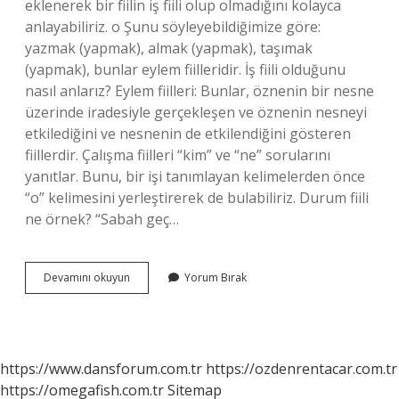
eklenerek bir fiilin iş fiili olup olmadığını kolayca
anlayabiliriz. o Şunu söyleyebildiğimize göre:
yazmak (yapmak), almak (yapmak), taşımak
(yapmak), bunlar eylem fiilleridir. İş fiili olduğunu
nasıl anlarız? Eylem fiilleri: Bunlar, öznenin bir nesne
üzerinde iradesiyle gerçekleşen ve öznenin nesneyi
etkilediğini ve nesnenin de etkilendiğini gösteren
fiillerdir. Çalışma fiilleri “kim” ve “ne” sorularını
yanıtlar. Bunu, bir işi tanımlayan kelimelerden önce
“o” kelimesini yerleştirerek de bulabiliriz. Durum fiili
ne örnek? “Sabah geç…
Iş
Devamını okuyun
Yorum Bırak
Fiili
Ne
Demek
https://www.dansforum.com.tr
https://ozdenrentacar.com.tr
https://omegafish.com.tr
Sitemap