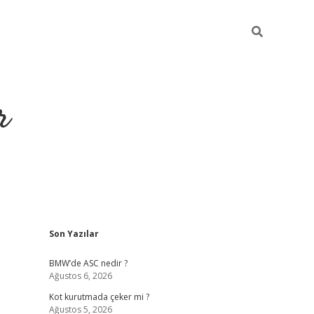
r
Sidebar
Son Yazılar
https://elexbe
BMW’de ASC nedir ?
Ağustos 6, 2026
Kot kurutmada çeker mi ?
Ağustos 5, 2026