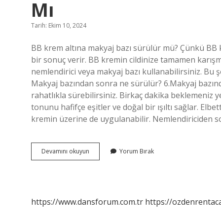
Mı
Tarih: Ekim 10, 2024
BB krem altına makyaj bazı sürülür mü? Çünkü BB kr
bir sonuç verir. BB kremin cildinize tamamen karışma
nemlendirici veya makyaj bazı kullanabilirsiniz. Bu şe
Makyaj bazından sonra ne sürülür? 6.Makyaj bazın
rahatlıkla sürebilirsiniz. Birkaç dakika beklemeniz 
tonunu hafifçe eşitler ve doğal bir ışıltı sağlar. Elb
kremin üzerine de uygulanabilir. Nemlendiriciden
Makyaj
Devamını okuyun
Yorum Bırak
Bazından
Sonra
Bb
Krem
Kullanılır
https://www.dansforum.com.tr
https://ozdenrentaca
Mı