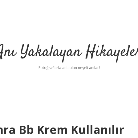
Anı Yakalayan Hikayele
Fotoğraflarla anlatılan neşeli anılar!
ra Bb Krem Kullanılır