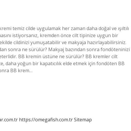
emi temiz cilde uygulamak her zaman daha doğal ve ışıltılı
sını istiyorsanız, kremden önce cilt tipinize uygun bir
kilde cildinizi yumuşatabilir ve makyaja hazırlayabilirsiniz.
dan sonra ne sürülür? Makyaj bazından sonra fondöteninizi
yeterlidir. BB kremin üstüne ne sürülür? BB kremler cilt
ette, daha yoğun bir kapatıcılık elde etmek için fondöten BB
 sonra BB krem…
r.com.tr
https://omegafish.com.tr
Sitemap