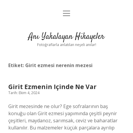
menüyü
Anasayfa
aç
Gizlilik Politikası
Anı Yakalayan Hikayeler
Yasal Uyarı
Fotoğraflarla anlatılan neşeli anılar!
Hakkımızda
Etiket:
Girit ezmesi nerenin mezesi
Girit Ezmenin Içinde Ne Var
Tarih: Ekim 4, 2024
Girit mezesinde ne olur? Ege sofralarının baş
konuğu olan Girit ezmesi yapımında çeşitli peynir
çeşitleri, maydanoz, sarımsak, ceviz ve baharatlar
kullanılır. Bu malzemeler küçük parçalara ayrılıp