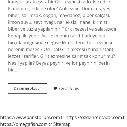
karıştırılarak eşsiz bir Girit ezmesi tadı elde edilir.
Ezmenin içinde ne olur? Acılı ezme; Domates, yeşil
biber, sarımsak, soğan, maydanoz, biber salçası,
limon suyu, zeytinyağı, nar ekşisi, nane, kırmızı
biber ve tuzla yapılan bir Türk mezesi ve salatasıdır.
Kebap ile yenir. Acılı ezmenin tarifi Türkiye’nin
birçok bölgesinde değişiklik gösterir. Girit ezmesi
nerenin mezesi? Orijinal Girit mezesi (Yunanistan) –
lezzetli tarifler. Girit ezmesine sarımsak konur mu?
Nasıl yapılır? Beyaz peyniri ve lor peynirini derin
bir…
Girit
Devamını okuyun
Yorum Bırak
Ezmenin
Içinde
Ne
Var
https://www.dansforum.com.tr
https://ozdenrentacar.com.tr
https://omegafish.com.tr
Sitemap