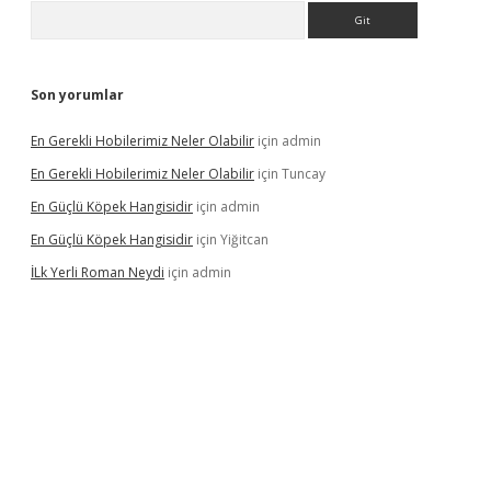
Arama
Son yorumlar
En Gerekli Hobilerimiz Neler Olabilir
için
admin
En Gerekli Hobilerimiz Neler Olabilir
için
Tuncay
En Güçlü Köpek Hangisidir
için
admin
En Güçlü Köpek Hangisidir
için
Yiğitcan
İLk Yerli Roman Neydi
için
admin
ps://elexbetgiris.org/
betbox
betexper bahis