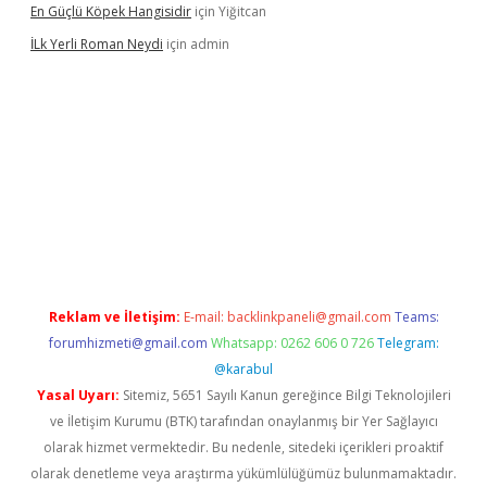
En Güçlü Köpek Hangisidir
için
Yiğitcan
İLk Yerli Roman Neydi
için
admin
://elexbetgiris.org/
betbox
betexper bahis
Reklam ve İletişim:
E-mail:
backlinkpaneli@gmail.com
Teams:
forumhizmeti@gmail.com
Whatsapp: 0262 606 0 726
Telegram:
@karabul
Yasal Uyarı:
Sitemiz, 5651 Sayılı Kanun gereğince Bilgi Teknolojileri
ve İletişim Kurumu (BTK) tarafından onaylanmış bir Yer Sağlayıcı
olarak hizmet vermektedir. Bu nedenle, sitedeki içerikleri proaktif
olarak denetleme veya araştırma yükümlülüğümüz bulunmamaktadır.