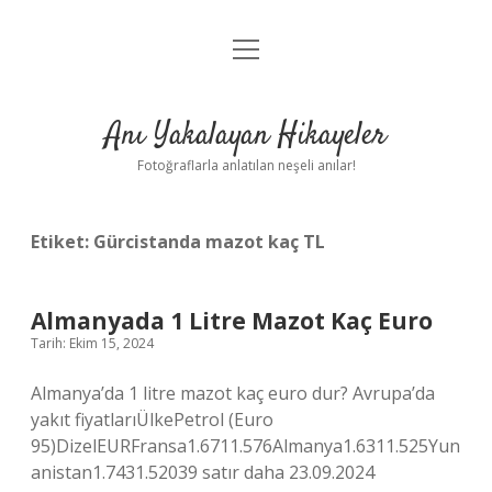
menüyü
Anasayfa
aç
Gizlilik Politikası
Anı Yakalayan Hikayeler
Yasal Uyarı
Fotoğraflarla anlatılan neşeli anılar!
Hakkımızda
Etiket:
Gürcistanda mazot kaç TL
Almanyada 1 Litre Mazot Kaç Euro
Tarih: Ekim 15, 2024
Almanya’da 1 litre mazot kaç euro dur? Avrupa’da
yakıt fiyatlarıÜlkePetrol (Euro
95)DizelEURFransa1.6711.576Almanya1.6311.525Yun
anistan1.7431.52039 satır daha 23.09.2024