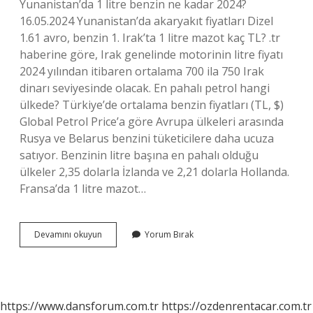
Yunanistan’da 1 litre benzin ne kadar 2024?
16.05.2024 Yunanistan’da akaryakıt fiyatları Dizel
1.61 avro, benzin 1. Irak’ta 1 litre mazot kaç TL? .tr
haberine göre, Irak genelinde motorinin litre fiyatı
2024 yılından itibaren ortalama 700 ila 750 Irak
dinarı seviyesinde olacak. En pahalı petrol hangi
ülkede? Türkiye’de ortalama benzin fiyatları (TL, $)
Global Petrol Price’a göre Avrupa ülkeleri arasında
Rusya ve Belarus benzini tüketicilere daha ucuza
satıyor. Benzinin litre başına en pahalı olduğu
ülkeler 2,35 dolarla İzlanda ve 2,21 dolarla Hollanda.
Fransa’da 1 litre mazot…
Almanyada
Devamını okuyun
Yorum Bırak
1
Litre
Mazot
Kaç
Euro
https://www.dansforum.com.tr
https://ozdenrentacar.com.tr