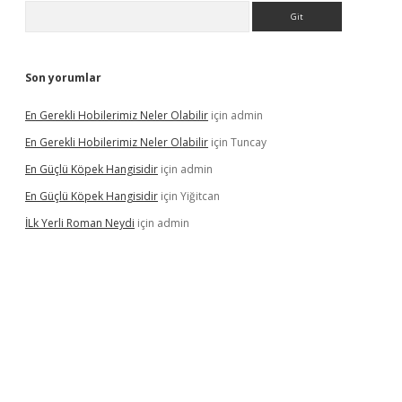
Arama
Son yorumlar
En Gerekli Hobilerimiz Neler Olabilir
için
admin
En Gerekli Hobilerimiz Neler Olabilir
için
Tuncay
En Güçlü Köpek Hangisidir
için
admin
En Güçlü Köpek Hangisidir
için
Yiğitcan
İLk Yerli Roman Neydi
için
admin
ps://elexbetgiris.org/
betbox
betexper bahis