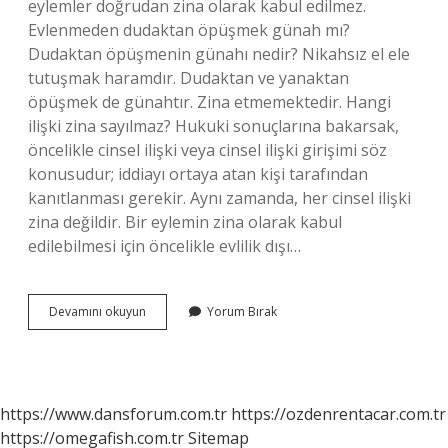
eylemler doğrudan zina olarak kabul edilmez.
Evlenmeden dudaktan öpüşmek günah mı?
Dudaktan öpüşmenin günahı nedir? Nikahsız el ele
tutuşmak haramdır. Dudaktan ve yanaktan
öpüşmek de günahtır. Zina etmemektedir. Hangi
ilişki zina sayılmaz? Hukuki sonuçlarına bakarsak,
öncelikle cinsel ilişki veya cinsel ilişki girişimi söz
konusudur; iddiayı ortaya atan kişi tarafından
kanıtlanması gerekir. Aynı zamanda, her cinsel ilişki
zina değildir. Bir eylemin zina olarak kabul
edilebilmesi için öncelikle evlilik dışı…
Dudaktan
Devamını okuyun
Yorum Bırak
Öpüşmek
Zina
Sayılır
Mı
https://www.dansforum.com.tr
https://ozdenrentacar.com.tr
https://omegafish.com.tr
Sitemap