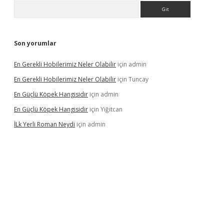
Arama
Son yorumlar
En Gerekli Hobilerimiz Neler Olabilir
için
admin
En Gerekli Hobilerimiz Neler Olabilir
için
Tuncay
En Güçlü Köpek Hangisidir
için
admin
En Güçlü Köpek Hangisidir
için
Yiğitcan
İLk Yerli Roman Neydi
için
admin
s://elexbetgiris.org/
betbox
betexper bahis