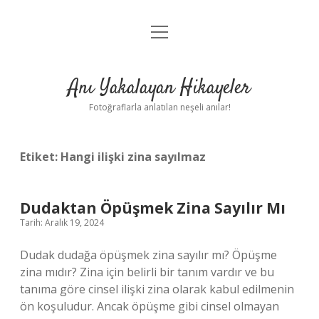
menüyü
Anasayfa
aç
Gizlilik Politikası
Anı Yakalayan Hikayeler
Yasal Uyarı
Fotoğraflarla anlatılan neşeli anılar!
Hakkımızda
Etiket:
Hangi ilişki zina sayılmaz
Dudaktan Öpüşmek Zina Sayılır Mı
Tarih: Aralık 19, 2024
Dudak dudağa öpüşmek zina sayılır mı? Öpüşme
zina mıdır? Zina için belirli bir tanım vardır ve bu
tanıma göre cinsel ilişki zina olarak kabul edilmenin
ön koşuludur. Ancak öpüşme gibi cinsel olmayan