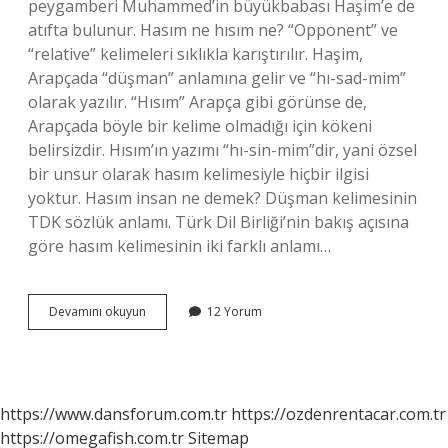
peygamberi Muhammed’in büyükbabası Haşim’e de
atıfta bulunur. Hasım ne hısım ne? “Opponent” ve
“relative” kelimeleri sıklıkla karıştırılır. Haşim,
Arapçada “düşman” anlamına gelir ve “hı-sad-mim”
olarak yazılır. “Hısım” Arapça gibi görünse de,
Arapçada böyle bir kelime olmadığı için kökeni
belirsizdir. Hısım’ın yazımı “hı-sin-mim”dir, yani özsel
bir unsur olarak hasım kelimesiyle hiçbir ilgisi
yoktur. Hasım insan ne demek? Düşman kelimesinin
TDK sözlük anlamı. Türk Dil Birliği’nin bakış açısına
göre hasım kelimesinin iki farklı anlamı…
Eski
Devamını okuyun
12 Yorum
Hasım
Ne
Demek
https://www.dansforum.com.tr
https://ozdenrentacar.com.tr
https://omegafish.com.tr
Sitemap