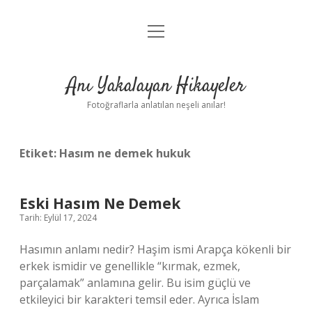
menüyü
Anasayfa
aç
Gizlilik Politikası
Anı Yakalayan Hikayeler
Yasal Uyarı
Fotoğraflarla anlatılan neşeli anılar!
Hakkımızda
Etiket:
Hasım ne demek hukuk
Eski Hasım Ne Demek
Tarih: Eylül 17, 2024
Hasımın anlamı nedir? Haşim ismi Arapça kökenli bir
erkek ismidir ve genellikle “kırmak, ezmek,
parçalamak” anlamına gelir. Bu isim güçlü ve
etkileyici bir karakteri temsil eder. Ayrıca İslam