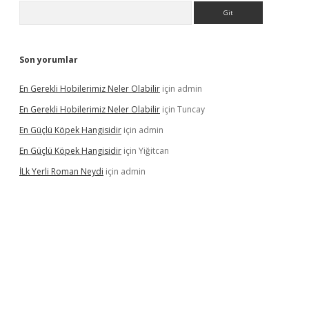
Arama
Son yorumlar
En Gerekli Hobilerimiz Neler Olabilir
için
admin
En Gerekli Hobilerimiz Neler Olabilir
için
Tuncay
En Güçlü Köpek Hangisidir
için
admin
En Güçlü Köpek Hangisidir
için
Yiğitcan
İLk Yerli Roman Neydi
için
admin
ps://elexbetgiris.org/
betbox
betexper bahis