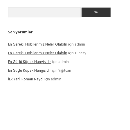
Arama
Son yorumlar
En Gerekli Hobilerimiz Neler Olabilir
için
admin
En Gerekli Hobilerimiz Neler Olabilir
için
Tuncay
En Güçlü Köpek Hangisidir
için
admin
En Güçlü Köpek Hangisidir
için
Yiğitcan
İLk Yerli Roman Neydi
için
admin
s://elexbetgiris.org/
betbox
betexper bahis