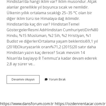
Hindistan’da hangi iklim var? İklim musondur. Alçak
alanlar genellikle yıl boyunca sıcak ve nemlidir.
Ülkenin yıllık ortalama sıcaklığı 25–35 °C olan bir
diğer iklim türü ise Himalaya dağ iklimidir.
Hindistan’da kaç din var? HindistanTemel
GöstergelerResmi AdıHindistan CumhuriyetiDin%80
Hindu, %15 Müslüman, %2 Sih, %2 Hristiyan, %1
Budist ve diğerleriOrtalama yaşam beklentisi69,1 yıl
(2018)Okuryazarlık oranı%71,2 (2015)20 satır daha
Hindistan yazın kaç derece? Sıcak mevsim 14
Nisan’da başlayıp 8 Temmuz’a kadar devam ederek
2,8 ay sürer ve…
Hindistanda
Devamını okuyun
Yorum Bırak
Kaç
Mevsim
Var
https://www.dansforum.com.tr
https://ozdenrentacar.com.tr