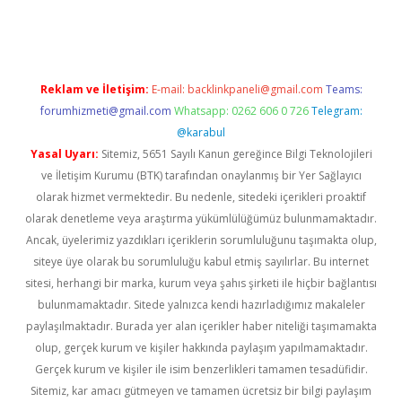
s://elexbetgiris.org/
betbox
betexper bahis
Reklam ve İletişim:
E-mail:
backlinkpaneli@gmail.com
Teams:
forumhizmeti@gmail.com
Whatsapp: 0262 606 0 726
Telegram:
@karabul
Yasal Uyarı:
Sitemiz, 5651 Sayılı Kanun gereğince Bilgi Teknolojileri
ve İletişim Kurumu (BTK) tarafından onaylanmış bir Yer Sağlayıcı
olarak hizmet vermektedir. Bu nedenle, sitedeki içerikleri proaktif
olarak denetleme veya araştırma yükümlülüğümüz bulunmamaktadır.
Ancak, üyelerimiz yazdıkları içeriklerin sorumluluğunu taşımakta olup,
siteye üye olarak bu sorumluluğu kabul etmiş sayılırlar. Bu internet
sitesi, herhangi bir marka, kurum veya şahıs şirketi ile hiçbir bağlantısı
bulunmamaktadır. Sitede yalnızca kendi hazırladığımız makaleler
paylaşılmaktadır. Burada yer alan içerikler haber niteliği taşımamakta
olup, gerçek kurum ve kişiler hakkında paylaşım yapılmamaktadır.
Gerçek kurum ve kişiler ile isim benzerlikleri tamamen tesadüfidir.
Sitemiz, kar amacı gütmeyen ve tamamen ücretsiz bir bilgi paylaşım