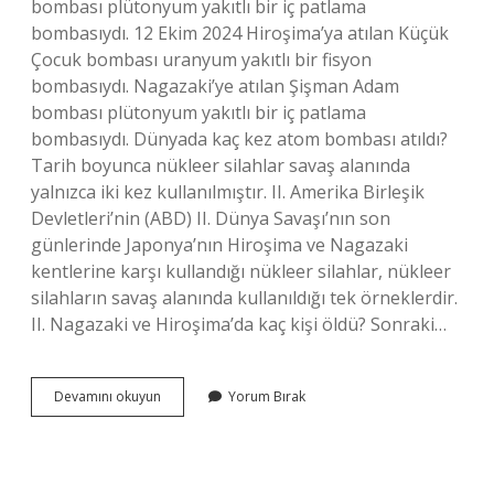
bombası plütonyum yakıtlı bir iç patlama
bombasıydı. 12 Ekim 2024 Hiroşima’ya atılan Küçük
Çocuk bombası uranyum yakıtlı bir fisyon
bombasıydı. Nagazaki’ye atılan Şişman Adam
bombası plütonyum yakıtlı bir iç patlama
bombasıydı. Dünyada kaç kez atom bombası atıldı?
Tarih boyunca nükleer silahlar savaş alanında
yalnızca iki kez kullanılmıştır. II. Amerika Birleşik
Devletleri’nin (ABD) II. Dünya Savaşı’nın son
günlerinde Japonya’nın Hiroşima ve Nagazaki
kentlerine karşı kullandığı nükleer silahlar, nükleer
silahların savaş alanında kullanıldığı tek örneklerdir.
II. Nagazaki ve Hiroşima’da kaç kişi öldü? Sonraki…
Japonyaya
Devamını okuyun
Yorum Bırak
Kaç
Tane
Atom
Bombası