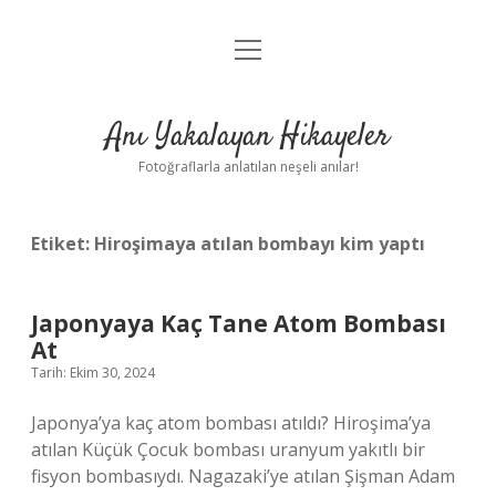
menüyü
Anasayfa
aç
Gizlilik Politikası
Anı Yakalayan Hikayeler
Yasal Uyarı
Fotoğraflarla anlatılan neşeli anılar!
Hakkımızda
Etiket:
Hiroşimaya atılan bombayı kim yaptı
Japonyaya Kaç Tane Atom Bombası
At
Tarih: Ekim 30, 2024
Japonya’ya kaç atom bombası atıldı? Hiroşima’ya
atılan Küçük Çocuk bombası uranyum yakıtlı bir
fisyon bombasıydı. Nagazaki’ye atılan Şişman Adam