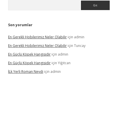
Arama
Son yorumlar
En Gerekli Hobilerimiz Neler Olabilir
için
admin
En Gerekli Hobilerimiz Neler Olabilir
için
Tuncay
En Güçlü Köpek Hangisidir
için
admin
En Güçlü Köpek Hangisidir
için
Yiğitcan
İLk Yerli Roman Neydi
için
admin
ps://elexbetgiris.org/
betbox
betexper bahis