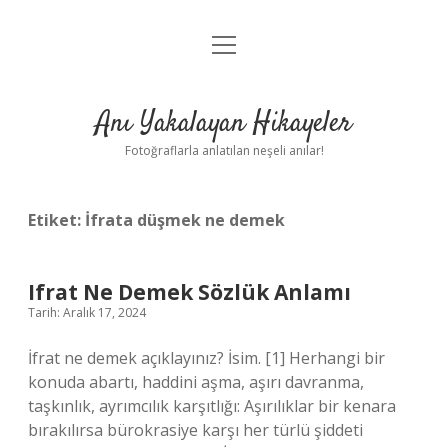
menüyü
Anasayfa
aç
Gizlilik Politikası
Anı Yakalayan Hikayeler
Yasal Uyarı
Fotoğraflarla anlatılan neşeli anılar!
Hakkımızda
Etiket:
İfrata düşmek ne demek
Ifrat Ne Demek Sözlük Anlamı
Tarih: Aralık 17, 2024
İfrat ne demek açıklayınız? İsim. [1] Herhangi bir
konuda abartı, haddini aşma, aşırı davranma,
taşkınlık, ayrımcılık karşıtlığı: Aşırılıklar bir kenara
bırakılırsa bürokrasiye karşı her türlü şiddeti