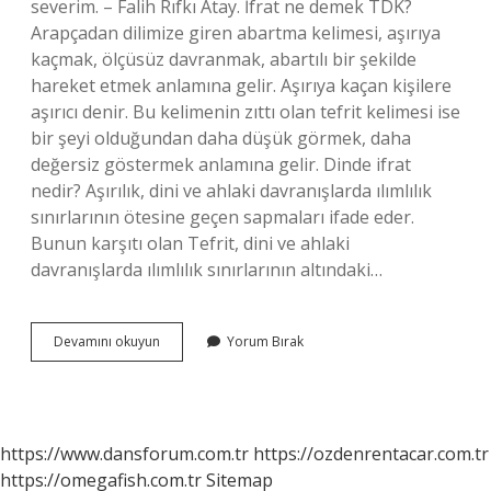
severim. – Falih Rıfkı Atay. İfrat ne demek TDK?
Arapçadan dilimize giren abartma kelimesi, aşırıya
kaçmak, ölçüsüz davranmak, abartılı bir şekilde
hareket etmek anlamına gelir. Aşırıya kaçan kişilere
aşırıcı denir. Bu kelimenin zıttı olan tefrit kelimesi ise
bir şeyi olduğundan daha düşük görmek, daha
değersiz göstermek anlamına gelir. Dinde ifrat
nedir? Aşırılık, dini ve ahlaki davranışlarda ılımlılık
sınırlarının ötesine geçen sapmaları ifade eder.
Bunun karşıtı olan Tefrit, dini ve ahlaki
davranışlarda ılımlılık sınırlarının altındaki…
Ifrat
Devamını okuyun
Yorum Bırak
Ne
Demek
Sözlük
Anlamı
https://www.dansforum.com.tr
https://ozdenrentacar.com.tr
https://omegafish.com.tr
Sitemap