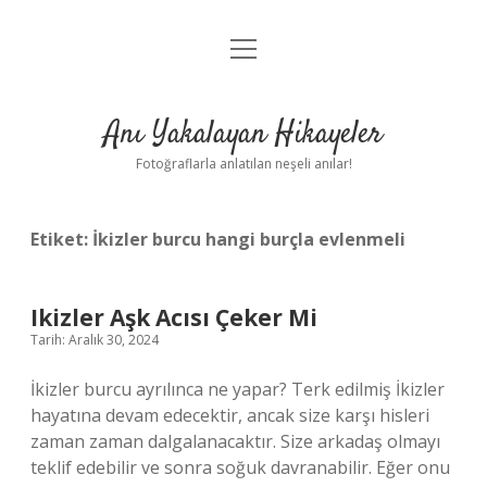
menüyü
Anasayfa
aç
Gizlilik Politikası
Anı Yakalayan Hikayeler
Yasal Uyarı
Fotoğraflarla anlatılan neşeli anılar!
Hakkımızda
Etiket:
İkizler burcu hangi burçla evlenmeli
Ikizler Aşk Acısı Çeker Mi
Tarih: Aralık 30, 2024
İkizler burcu ayrılınca ne yapar? Terk edilmiş İkizler
hayatına devam edecektir, ancak size karşı hisleri
zaman zaman dalgalanacaktır. Size arkadaş olmayı
teklif edebilir ve sonra soğuk davranabilir. Eğer onu