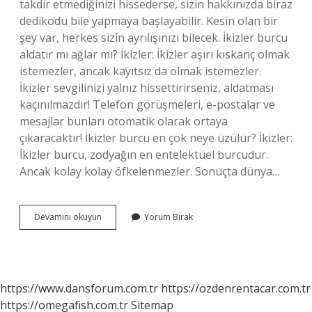
takdir etmediğinizi hissederse, sizin hakkınızda biraz
dedikodu bile yapmaya başlayabilir. Kesin olan bir
şey var, herkes sizin ayrılışınızı bilecek. İkizler burcu
aldatır mı ağlar mı? İkizler: İkizler aşırı kıskanç olmak
istemezler, ancak kayıtsız da olmak istemezler.
İkizler sevgilinizi yalnız hissettirirseniz, aldatması
kaçınılmazdır! Telefon görüşmeleri, e-postalar ve
mesajlar bunları otomatik olarak ortaya
çıkaracaktır! İkizler burcu en çok neye üzülür? İkizler:
İkizler burcu, zodyağın en entelektüel burcudur.
Ancak kolay kolay öfkelenmezler. Sonuçta dünya…
Ikizler
Devamını okuyun
Yorum Bırak
Aşk
Acısı
Çeker
Mi
https://www.dansforum.com.tr
https://ozdenrentacar.com.tr
https://omegafish.com.tr
Sitemap