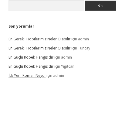
Arama
Son yorumlar
En Gerekli Hobilerimiz Neler Olabilir
için
admin
En Gerekli Hobilerimiz Neler Olabilir
için
Tuncay
En Güçlü Köpek Hangisidir
için
admin
En Güçlü Köpek Hangisidir
için
Yiğitcan
İLk Yerli Roman Neydi
için
admin
ps://elexbetgiris.org/
betbox
betexper bahis