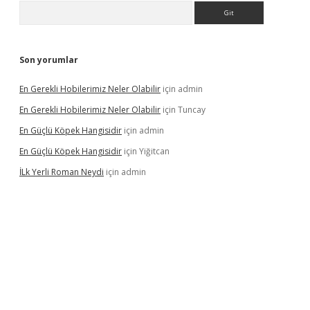
Arama
Son yorumlar
En Gerekli Hobilerimiz Neler Olabilir
için
admin
En Gerekli Hobilerimiz Neler Olabilir
için
Tuncay
En Güçlü Köpek Hangisidir
için
admin
En Güçlü Köpek Hangisidir
için
Yiğitcan
İLk Yerli Roman Neydi
için
admin
ps://elexbetgiris.org/
betbox
betexper bahis