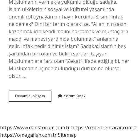
Müslümanın vermekle yükümlü olduğu sadaka.
İslam ülkelerinin sosyal ve kültürel yaşamında
önemli rol oynayan bir hayır kurumu. 8. sınıf infak
ne demek? Dini bir terim olarak ise, “Allah’ın rızasını
kazanmak için kendi malını harcamak ve muhtaçlara
maddi ve manevi yardımda bulunmak” anlamına
gelir. İnfak nedir dinimiz İslam? Sadaka; İslam’ın beş
şartından biri olan ve belirli şartları taşıyan
Müslümanlara farz olan “Zekat”ı ifade ettiği gibi, her
Müslümanın, içinde bulunduğu durum ne olursa
olsun,…
İNfak
Devamını okuyun
Yorum Bırak
Cesitleri
Nelerdir
https://www.dansforum.com.tr
https://ozdenrentacar.com.tr
https://omegafish.com.tr
Sitemap