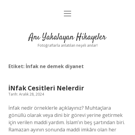
menüyü
Anasayfa
aç
Gizlilik Politikası
Anı Yakalayan Hikayeler
Yasal Uyarı
Fotoğraflarla anlatılan neşeli anılar!
Hakkımızda
Etiket:
İnfak ne demek diyanet
İNfak Cesitleri Nelerdir
Tarih: Aralık 28, 2024
İnfak nedir örneklerle açıklayınız? Muhtaçlara
gönüllü olarak veya dini bir görevi yerine getirmek
için verilen maddi yardım. İslam’ın beş şartından biri.
Ramazan ayının sonunda maddi imkânı olan her