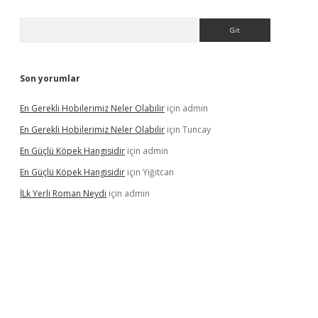
Arama
Son yorumlar
En Gerekli Hobilerimiz Neler Olabilir
için
admin
En Gerekli Hobilerimiz Neler Olabilir
için
Tuncay
En Güçlü Köpek Hangisidir
için
admin
En Güçlü Köpek Hangisidir
için
Yiğitcan
İLk Yerli Roman Neydi
için
admin
ps://elexbetgiris.org/
betbox
betexper bahis