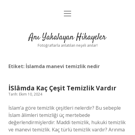
menüyü
Anasayfa
aç
Gizlilik Politikası
Anı Yakalayan Hikayeler
Yasal Uyarı
Fotoğraflarla anlatılan neşeli anılar!
Hakkımızda
Etiket:
İslamda manevi temizlik nedir
İSlâmda Kaç Çeşit Temizlik Vardır
Tarih: Ekim 10, 2024
İslam’a göre temizlik çeşitleri nelerdir? Bu sebeple
İslam âlimleri temizliği üç mertebede
değerlendirmişlerdir: Maddi temizlik, hukuki temizlik
ve manevi temizlik. Kaç türlü temizlik vardır? Arınma