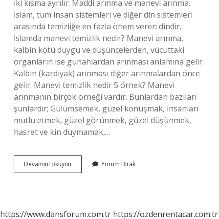
iki kısma ayrılır: Maddi arınma ve manevi arınma.
İslam, tüm insan sistemleri ve diğer din sistemleri
arasında temizliğe en fazla önem veren dindir.
İslamda manevi temizlik nedir? Manevi arınma,
kalbin kötü duygu ve düşüncelerden, vücuttaki
organların ise günahlardan arınması anlamına gelir.
Kalbin (kardiyak) arınması diğer arınmalardan önce
gelir. Manevi temizlik nedir 5 örnek? Manevi
arınmanın birçok örneği vardır. Bunlardan bazıları
şunlardır; Gülümsemek, güzel konuşmak, insanları
mutlu etmek, güzel görünmek, güzel düşünmek,
hasret ve kin duymamak,…
İSlâmda
Devamını okuyun
Yorum Bırak
Kaç
Çeşit
Temizlik
Vardır
https://www.dansforum.com.tr
https://ozdenrentacar.com.tr