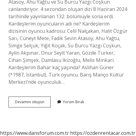
Atasoy, Ahu Yağtu ve Su Burcu Yazgı Coşkun
canlandırıyor. 4 sezondan oluşan dizi 8 Haziran 2024
tarihinde yayınlanan 132. bölümüyle sona erdi.
Kardeşlerim oyuncuların adı ne? Kardeşlerim
dizisinin oyuncu kadrosu: Celil Nalçakan, Halit Özgür
Sarı, Cüneyt Mete, Fadik Sevin Atasoy, Ahu Yağtu,
Simge Selçuk, Yiğit Koçak, Su Burcu Yazgı Coşkun,
Aylin Akpınar, Onur Seyit Yaran, Gözde Türker,
Cihan Şimşek, Damlasu İkizoğlu, Melis Minkari.
Kardeşlerim Bahar kaç yaşında? Aslıhan Güner
(*1987, İstanbul), Türk oyuncu. Barış Manço Kültür
Merkezi’nde oyunculuk…
Kardeşlerim
Devamını okuyun
Yorum Bırak
Hilmiye
Gerçek
Adı
Nedir
https://www.dansforum.com.tr
https://ozdenrentacar.com.tr