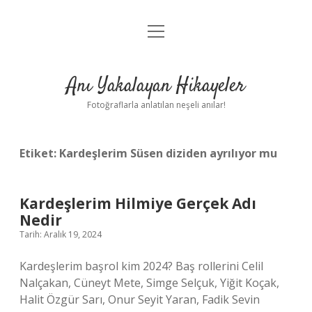
menüyü
Anasayfa
aç
Gizlilik Politikası
Anı Yakalayan Hikayeler
Yasal Uyarı
Fotoğraflarla anlatılan neşeli anılar!
Hakkımızda
Etiket:
Kardeşlerim Süsen diziden ayrılıyor mu
Kardeşlerim Hilmiye Gerçek Adı
Nedir
Tarih: Aralık 19, 2024
Kardeşlerim başrol kim 2024? Baş rollerini Celil
Nalçakan, Cüneyt Mete, Simge Selçuk, Yiğit Koçak,
Halit Özgür Sarı, Onur Seyit Yaran, Fadik Sevin