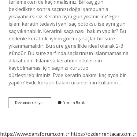
terlemekten de kaçınmalısınız. Birkaç gün
bekledikten sonra saçınızı doğal şampuanla
yıkayabilirsiniz. Keratin aynı gün yıkanır mı? Eğer
işlem keratin tedavisi yani saç botoksu ise aynı gün
saç yıkanabilir. Keratinli saça nasıl bakım yapılır? Bu
nedenle keratinle işlem görmüş saçlar bir süre
yıkanmamalıdır. Bu süre genellikle ideal olarak 2-3
gündür. Bu süre zarfında saçlarınızın ıslanmamasına
dikkat edin. Islanırsa keratinin etkilerinin
kaybolmaması için saçınızı kurutup
düzleştirebilirsiniz. Evde keratin bakımı kaç ayda bir
yapılır? Evde keratin bakım ürünlerinin kullanım…
Keratinli
Devamını okuyun
Yorum Bırak
Saç
Kac
Gunde
Bir
Yikanir
https://www.dansforum.com.tr
https://ozdenrentacar.com.tr