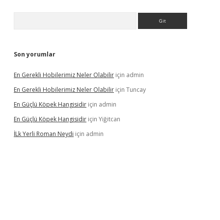
Arama
Son yorumlar
En Gerekli Hobilerimiz Neler Olabilir
için
admin
En Gerekli Hobilerimiz Neler Olabilir
için
Tuncay
En Güçlü Köpek Hangisidir
için
admin
En Güçlü Köpek Hangisidir
için
Yiğitcan
İLk Yerli Roman Neydi
için
admin
ps://elexbetgiris.org/
betbox
betexper bahis